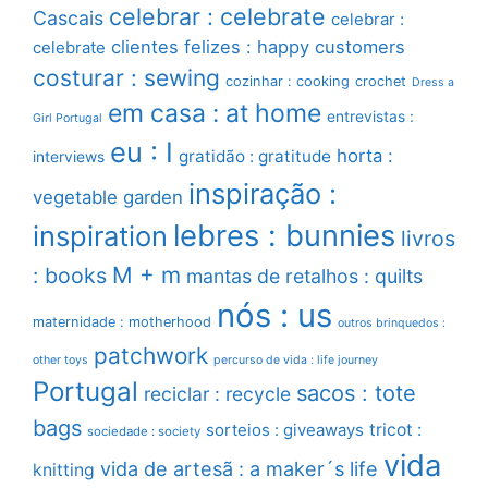
celebrar : celebrate
Cascais
celebrar :
clientes felizes : happy customers
celebrate
costurar : sewing
cozinhar : cooking
crochet
Dress a
em casa : at home
entrevistas :
Girl Portugal
eu : I
horta :
gratidão : gratitude
interviews
inspiração :
vegetable garden
lebres : bunnies
inspiration
livros
M + m
: books
mantas de retalhos : quilts
nós : us
maternidade : motherhood
outros brinquedos :
patchwork
other toys
percurso de vida : life journey
Portugal
sacos : tote
reciclar : recycle
bags
sorteios : giveaways
tricot :
sociedade : society
vida
vida de artesã : a maker´s life
knitting