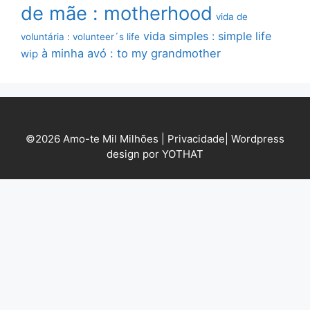
de mãe : motherhood
vida de
vida simples : simple life
voluntária : volunteer´s life
à minha avó : to my grandmother
wip
©2026 Amo-te Mil Milhões |
Privacidade
|
Wordpress
design por YOTHAT