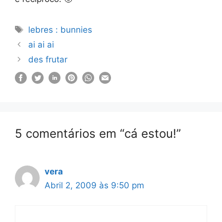
Etiquetas
lebres : bunnies
ai ai ai
des frutar
5 comentários em “cá estou!”
vera
Abril 2, 2009 às 9:50 pm