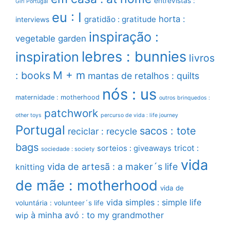
entrevistas :
Girl Portugal
eu : I
horta :
gratidão : gratitude
interviews
inspiração :
vegetable garden
lebres : bunnies
inspiration
livros
M + m
: books
mantas de retalhos : quilts
nós : us
maternidade : motherhood
outros brinquedos :
patchwork
other toys
percurso de vida : life journey
Portugal
sacos : tote
reciclar : recycle
bags
sorteios : giveaways
tricot :
sociedade : society
vida
vida de artesã : a maker´s life
knitting
de mãe : motherhood
vida de
vida simples : simple life
voluntária : volunteer´s life
à minha avó : to my grandmother
wip