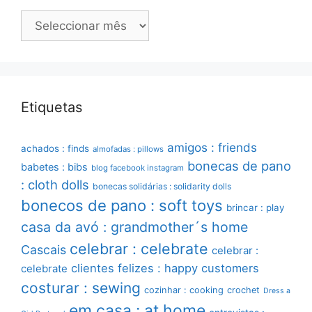
Arquivo
Etiquetas
amigos : friends
achados : finds
almofadas : pillows
bonecas de pano
babetes : bibs
blog facebook instagram
: cloth dolls
bonecas solidárias : solidarity dolls
bonecos de pano : soft toys
brincar : play
casa da avó : grandmother´s home
celebrar : celebrate
Cascais
celebrar :
clientes felizes : happy customers
celebrate
costurar : sewing
cozinhar : cooking
crochet
Dress a
em casa : at home