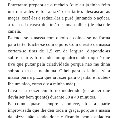
Entretanto prepara-se o recheio (que eu já tinha feito
um dia antes e foi a razão da tarte): descascar as
maçãs, cozê-las e reduzi-las a puré, juntando o açúcar,
a raspa da casca do limão e uma colher (de chá) de
canela.
Estende-se a massa com o rolo e coloca-se na forma
para tarte. Enche-se com o puré. Com o resto da massa
cortam-se tiras de 1,5 cm de largura, dispondo-as
sobre a tarte, formando um quadriculado (aqui é que
tive que puxar pela criatividade porque não me tinha
sobrado massa nenhuma. Olhei para o lado e vi a
massa para a pizza que ia fazer para o jantar e roubei-
lhe um nico, como diz a minha mãe).
Leva-se a cozer em forno moderado (eu achei que
devia ser bem quente) durante 30 a 40 minutos.
E como quase sempre acontece, foi a parte
improvisada que lhe deu toda a graça, porque a massa
da pizza, não sendo doce e ficando bem estaladiça