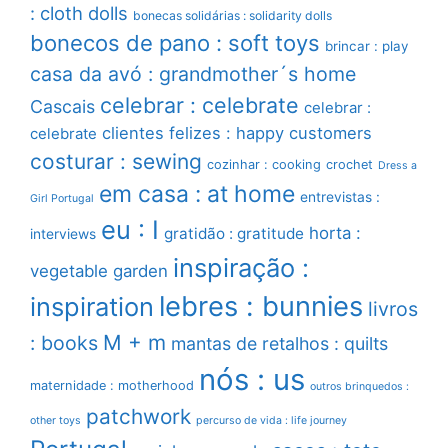
: cloth dolls
bonecas solidárias : solidarity dolls
bonecos de pano : soft toys
brincar : play
casa da avó : grandmother´s home
celebrar : celebrate
Cascais
celebrar :
clientes felizes : happy customers
celebrate
costurar : sewing
cozinhar : cooking
crochet
Dress a
em casa : at home
entrevistas :
Girl Portugal
eu : I
horta :
gratidão : gratitude
interviews
inspiração :
vegetable garden
lebres : bunnies
inspiration
livros
M + m
: books
mantas de retalhos : quilts
nós : us
maternidade : motherhood
outros brinquedos :
patchwork
other toys
percurso de vida : life journey