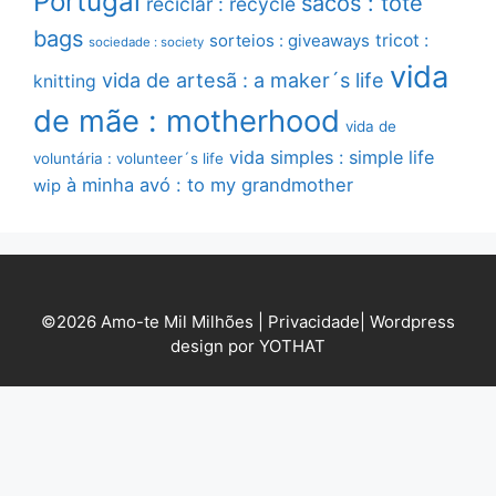
Portugal
sacos : tote
reciclar : recycle
bags
sorteios : giveaways
tricot :
sociedade : society
vida
vida de artesã : a maker´s life
knitting
de mãe : motherhood
vida de
vida simples : simple life
voluntária : volunteer´s life
à minha avó : to my grandmother
wip
©2026 Amo-te Mil Milhões |
Privacidade
|
Wordpress
design por YOTHAT