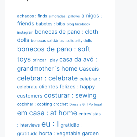
amigos :
achados : finds
almofadas : pillows
friends
babetes : bibs
blog facebook
bonecas de pano : cloth
instagram
dolls
bonecas solidárias : solidarity dolls
bonecos de pano : soft
toys
casa da avó :
brincar : play
grandmother´s home
Cascais
celebrar : celebrate
celebrar :
clientes felizes : happy
celebrate
costurar : sewing
customers
cozinhar : cooking
crochet
Dress a Girl Portugal
em casa : at home
entrevistas
eu : I
gratidão :
: interviews
horta : vegetable garden
gratitude