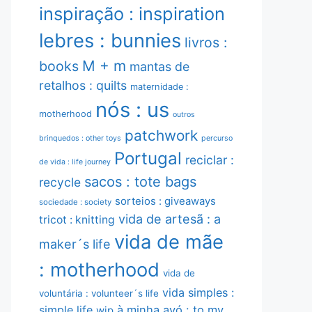
inspiração : inspiration
lebres : bunnies
livros :
M + m
books
mantas de
retalhos : quilts
maternidade :
nós : us
motherhood
outros
patchwork
brinquedos : other toys
percurso
Portugal
reciclar :
de vida : life journey
sacos : tote bags
recycle
sorteios : giveaways
sociedade : society
vida de artesã : a
tricot : knitting
vida de mãe
maker´s life
: motherhood
vida de
vida simples :
voluntária : volunteer´s life
simple life
à minha avó : to my
wip