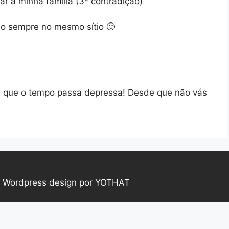
r a minha família (3ª contradição)
no sempre no mesmo sítio 🙂
 que o tempo passa depressa! Desde que não vás
|
Wordpress design por YOTHAT