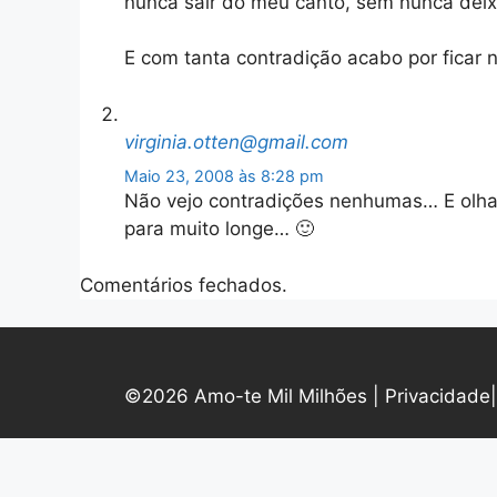
nunca sair do meu canto, sem nunca deixa
E com tanta contradição acabo por ficar 
virginia.otten@gmail.com
Maio 23, 2008 às 8:28 pm
Não vejo contradições nenhumas… E olha
para muito longe… 🙂
Comentários fechados.
©2026 Amo-te Mil Milhões |
Privacidade