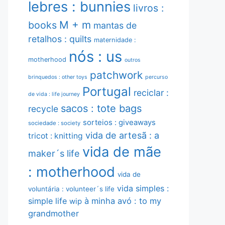
lebres : bunnies
livros :
M + m
books
mantas de
retalhos : quilts
maternidade :
nós : us
motherhood
outros
patchwork
brinquedos : other toys
percurso
Portugal
reciclar :
de vida : life journey
sacos : tote bags
recycle
sorteios : giveaways
sociedade : society
vida de artesã : a
tricot : knitting
vida de mãe
maker´s life
: motherhood
vida de
vida simples :
voluntária : volunteer´s life
simple life
à minha avó : to my
wip
grandmother