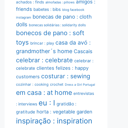
amigos :
achados : finds
almofadas : pillows
friends
babetes : bibs
blog facebook
bonecas de pano : cloth
instagram
dolls
bonecas solidárias : solidarity dolls
bonecos de pano : soft
toys
casa da avó :
brincar : play
grandmother´s home
Cascais
celebrar : celebrate
celebrar :
clientes felizes : happy
celebrate
costurar : sewing
customers
cozinhar : cooking
crochet
Dress a Girl Portugal
em casa : at home
entrevistas
eu : I
gratidão :
: interviews
horta : vegetable garden
gratitude
inspiração : inspiration