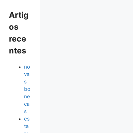
Artig
os
rece
ntes
no
va
s
bo
ne
ca
s
es
ta