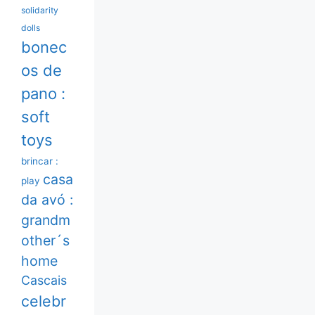
solidarity
dolls
bonec
os de
pano :
soft
toys
brincar :
casa
play
da avó :
grandm
other´s
home
Cascais
celebr