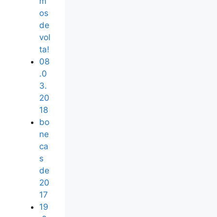
m
os
de
vol
ta!
08
.0
3.
20
18
bo
ne
ca
s
de
20
17
19