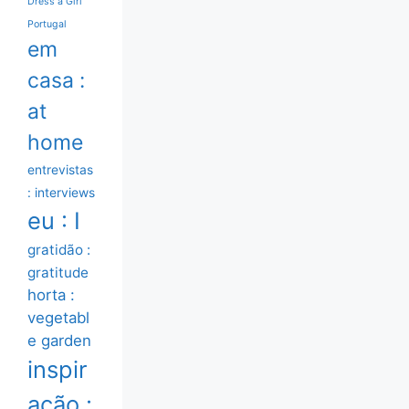
Dress a Girl
Portugal
em
casa :
at
home
entrevistas
: interviews
eu : I
gratidão :
gratitude
horta :
vegetabl
e garden
inspir
ação :