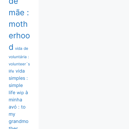
de
mãe :
moth
erhoo
d
vida de
voluntária :
volunteer´s
vida
life
simples :
simple
life
à
wip
minha
avó : to
my
grandmo
ther