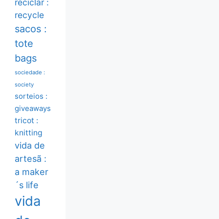
reciclar :
recycle
sacos :
tote
bags
sociedade :
society
sorteios :
giveaways
tricot :
knitting
vida de
artesã :
a maker
´s life
vida