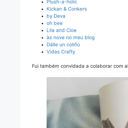
Plush-a-holic
Kickan & Conkers
by Deva
oh bee
Lila and Cloe
às nove no meu blog
Dálle un coliño
Vidas Crafty
Fui também convidada a colaborar com al