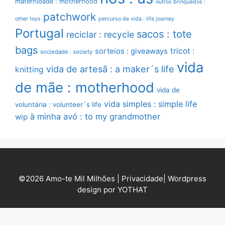
maternidade : motherhood
outros brinquedos :
patchwork
other toys
percurso de vida : life journey
Portugal
sacos : tote
reciclar : recycle
bags
sorteios : giveaways
tricot :
sociedade : society
vida
vida de artesã : a maker´s life
knitting
de mãe : motherhood
vida de
vida simples : simple life
voluntária : volunteer´s life
à minha avó : to my grandmother
wip
©2026 Amo-te Mil Milhões |
Privacidade
|
Wordpress
design por YOTHAT