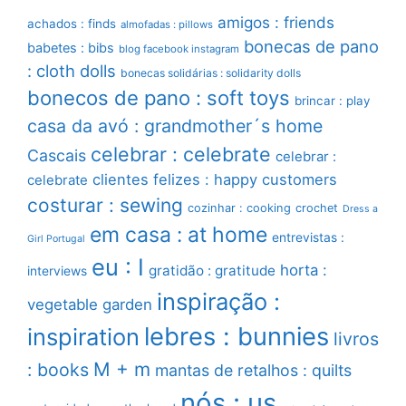
amigos : friends
achados : finds
almofadas : pillows
bonecas de pano
babetes : bibs
blog facebook instagram
: cloth dolls
bonecas solidárias : solidarity dolls
bonecos de pano : soft toys
brincar : play
casa da avó : grandmother´s home
celebrar : celebrate
Cascais
celebrar :
clientes felizes : happy customers
celebrate
costurar : sewing
cozinhar : cooking
crochet
Dress a
em casa : at home
entrevistas :
Girl Portugal
eu : I
horta :
gratidão : gratitude
interviews
inspiração :
vegetable garden
lebres : bunnies
inspiration
livros
M + m
: books
mantas de retalhos : quilts
nós : us