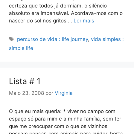
certeza que todos já dormiam, o silêncio
absoluto era impensável. Acordava-mos com o
nascer do sol nos gritos …
Ler mais
Etiquetas
percurso de vida : life journey
,
vida simples :
simple life
Lista # 1
Maio 23, 2008
por
Virginia
O que eu mais queria: * viver no campo com
espaço só para mim e a minha família, sem ter
que me preocupar com o que os vizinhos
possam pensar, com animais para cuidar, horta