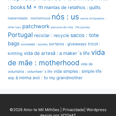
M + m
: books
mantas de retalhos : quilts
nós : us
maternidade : motherhood
outros brinquedos :
patchwork
other toys
percurso de vida : life journey
Portugal
sacos : tote
reciclar : recycle
bags
sorteios : giveaways
tricot :
sociedade : society
vida
vida de artesã : a maker´s life
knitting
de mãe : motherhood
vida de
vida simples : simple life
voluntária : volunteer´s life
à minha avó : to my grandmother
wip
©2026 Amo-te Mil Milhões |
Privacidade
|
Wordpress
design por YOTHAT