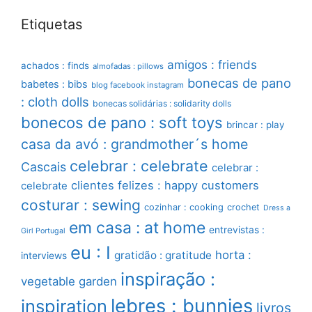
Etiquetas
amigos : friends
achados : finds
almofadas : pillows
bonecas de pano
babetes : bibs
blog facebook instagram
: cloth dolls
bonecas solidárias : solidarity dolls
bonecos de pano : soft toys
brincar : play
casa da avó : grandmother´s home
celebrar : celebrate
Cascais
celebrar :
clientes felizes : happy customers
celebrate
costurar : sewing
cozinhar : cooking
crochet
Dress a
em casa : at home
entrevistas :
Girl Portugal
eu : I
horta :
gratidão : gratitude
interviews
inspiração :
vegetable garden
lebres : bunnies
inspiration
livros