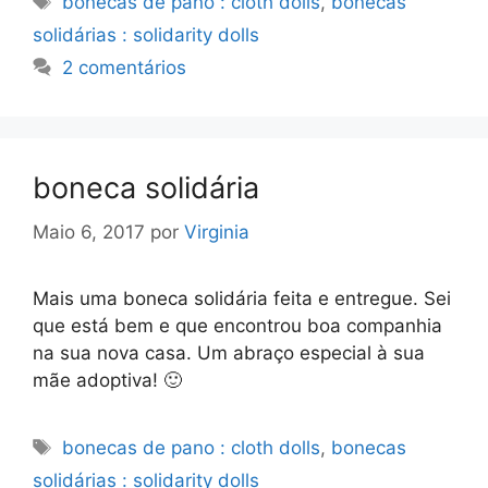
bonecas de pano : cloth dolls
,
bonecas
solidárias : solidarity dolls
2 comentários
boneca solidária
Maio 6, 2017
por
Virginia
Mais uma boneca solidária feita e entregue. Sei
que está bem e que encontrou boa companhia
na sua nova casa. Um abraço especial à sua
mãe adoptiva! 🙂
Etiquetas
bonecas de pano : cloth dolls
,
bonecas
solidárias : solidarity dolls