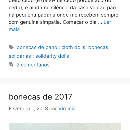
deito cedo (e deito-me cedo porque acordo
cedo), e ainda no silêncio da casa vou ao pão
na pequena padaria onde me recebem sempre
com genuína simpatia. Começar o dia …
Ler
mais
Etiquetas
bonecas de pano : cloth dolls
,
bonecas
solidárias : solidarity dolls
2 comentários
bonecas de 2017
Fevereiro 1, 2018
por
Virginia