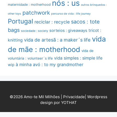
nós : us
maternidade : motherhood
outros brinquedos :
patchwork
other toys
percurso de vida : life journey
Portugal
sacos : tote
reciclar : recycle
bags
sorteios : giveaways
tricot :
sociedade : society
vida
vida de artesã : a maker´s life
knitting
de mãe : motherhood
vida de
vida simples : simple life
voluntária : volunteer´s life
à minha avó : to my grandmother
wip
©2026 Amo-te Mil Milhões |
Privacidade
|
Wordpress
design por YOTHAT