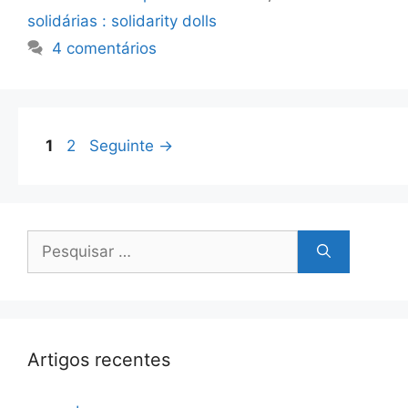
solidárias : solidarity dolls
4 comentários
Página
Página
1
2
Seguinte
→
Pesquisar
por:
Artigos recentes