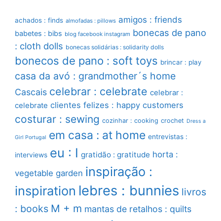
amigos : friends
achados : finds
almofadas : pillows
bonecas de pano
babetes : bibs
blog facebook instagram
: cloth dolls
bonecas solidárias : solidarity dolls
bonecos de pano : soft toys
brincar : play
casa da avó : grandmother´s home
celebrar : celebrate
Cascais
celebrar :
clientes felizes : happy customers
celebrate
costurar : sewing
cozinhar : cooking
crochet
Dress a
em casa : at home
entrevistas :
Girl Portugal
eu : I
horta :
gratidão : gratitude
interviews
inspiração :
vegetable garden
lebres : bunnies
inspiration
livros
M + m
: books
mantas de retalhos : quilts