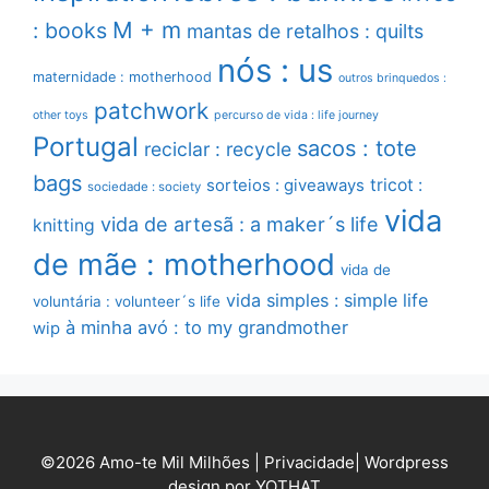
M + m
: books
mantas de retalhos : quilts
nós : us
maternidade : motherhood
outros brinquedos :
patchwork
other toys
percurso de vida : life journey
Portugal
sacos : tote
reciclar : recycle
bags
sorteios : giveaways
tricot :
sociedade : society
vida
vida de artesã : a maker´s life
knitting
de mãe : motherhood
vida de
vida simples : simple life
voluntária : volunteer´s life
à minha avó : to my grandmother
wip
©2026 Amo-te Mil Milhões |
Privacidade
|
Wordpress
design por YOTHAT