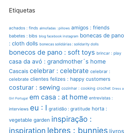
Etiquetas
amigos : friends
achados : finds
almofadas : pillows
bonecas de pano
babetes : bibs
blog facebook instagram
: cloth dolls
bonecas solidárias : solidarity dolls
bonecos de pano : soft toys
brincar : play
casa da avó : grandmother´s home
celebrar : celebrate
Cascais
celebrar :
clientes felizes : happy customers
celebrate
costurar : sewing
cozinhar : cooking
crochet
Dress a
em casa : at home
entrevistas :
Girl Portugal
eu : I
horta :
gratidão : gratitude
interviews
inspiração :
vegetable garden
lebres : bunnies
inspiration
livros