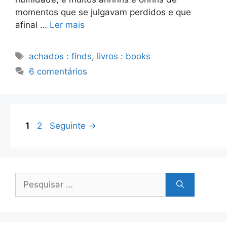
momentos que se julgavam perdidos e que
afinal …
Ler mais
Etiquetas
achados : finds
,
livros : books
6 comentários
Página
Página
1
2
Seguinte
→
Pesquisar
por: