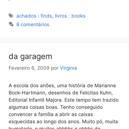
Etiquetas
achados : finds
,
livros : books
8 comentários
da garagem
Fevereiro 6, 2009
por
Virginia
A escola dos anões, uma história de Marianne
Bock-Hartmann, desenhos de Felicitas Kuhn,
Editorial Infantil Majora. Este tempo tem trazido
algumas coisas boas. Tenho conseguido
convencer a família a abrir as caixas
esquecidas ao longo dos anos. Muito pó, muita
humidade, e muitos ahhhhs e ohhhs de