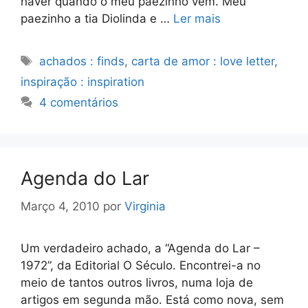
haver quando o meu paezinho vem. Meu
paezinho a tia Diolinda e …
Ler mais
Etiquetas
achados : finds
,
carta de amor : love letter
,
inspiração : inspiration
4 comentários
Agenda do Lar
Março 4, 2010
por
Virginia
Um verdadeiro achado, a “Agenda do Lar –
1972”, da Editorial O Século. Encontrei-a no
meio de tantos outros livros, numa loja de
artigos em segunda mão. Está como nova, sem