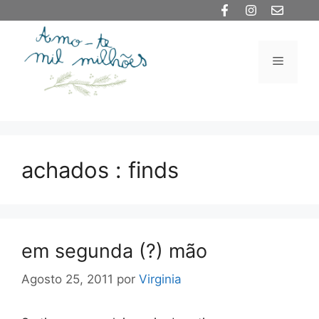
Saltar
para
o
Menu
conteúdo
achados : finds
em segunda (?) mão
Agosto 25, 2011
por
Virginia