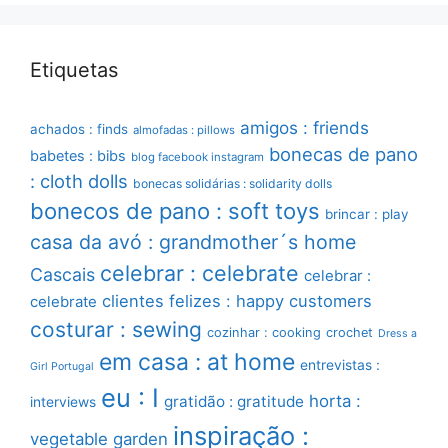
Etiquetas
amigos : friends
achados : finds
almofadas : pillows
bonecas de pano
babetes : bibs
blog facebook instagram
: cloth dolls
bonecas solidárias : solidarity dolls
bonecos de pano : soft toys
brincar : play
casa da avó : grandmother´s home
celebrar : celebrate
Cascais
celebrar :
clientes felizes : happy customers
celebrate
costurar : sewing
cozinhar : cooking
crochet
Dress a
em casa : at home
entrevistas :
Girl Portugal
eu : I
horta :
gratidão : gratitude
interviews
inspiração :
vegetable garden