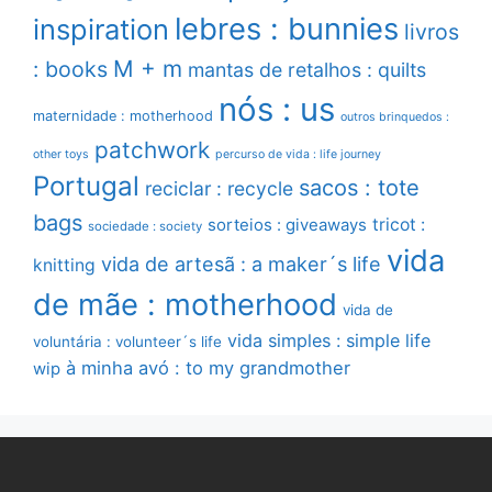
lebres : bunnies
inspiration
livros
M + m
: books
mantas de retalhos : quilts
nós : us
maternidade : motherhood
outros brinquedos :
patchwork
other toys
percurso de vida : life journey
Portugal
sacos : tote
reciclar : recycle
bags
sorteios : giveaways
tricot :
sociedade : society
vida
vida de artesã : a maker´s life
knitting
de mãe : motherhood
vida de
vida simples : simple life
voluntária : volunteer´s life
à minha avó : to my grandmother
wip