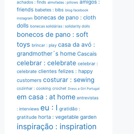
amigos :
achados : finds
almofadas : pillows
friends
babetes : bibs
blog facebook
bonecas de pano : cloth
instagram
dolls
bonecas solidárias : solidarity dolls
bonecos de pano : soft
toys
casa da avó :
brincar : play
grandmother´s home
Cascais
celebrar : celebrate
celebrar :
clientes felizes : happy
celebrate
costurar : sewing
customers
cozinhar : cooking
crochet
Dress a Girl Portugal
em casa : at home
entrevistas
eu : I
gratidão :
: interviews
horta : vegetable garden
gratitude
inspiração : inspiration