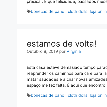
precisar. E que felicidade, passados me
Etiquetas
bonecas de pano : cloth dolls
,
loja onli
estamos de volta!
Outubro 8, 2019
por
Virginia
Esta casa esteve demasiado tempo parada.
reaprender os caminhos para cá e para lá
matar saudades e a criar novas amizades
espaço me fez falta. É aqui que encontr
Etiquetas
bonecas de pano : cloth dolls
,
loja onli