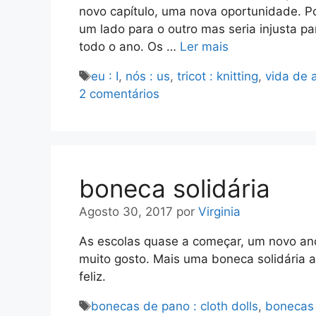
novo capítulo, uma nova oportunidade. Po
um lado para o outro mas seria injusta p
todo o ano. Os …
Ler mais
Etiquetas
eu : I
,
nós : us
,
tricot : knitting
,
vida de a
2 comentários
boneca solidária
Agosto 30, 2017
por
Virginia
As escolas quase a começar, um novo ano 
muito gosto. Mais uma boneca solidária a 
feliz.
Etiquetas
bonecas de pano : cloth dolls
,
bonecas s