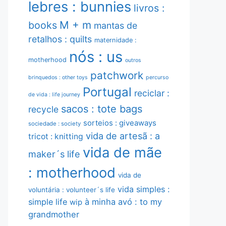
lebres : bunnies
livros :
M + m
books
mantas de
retalhos : quilts
maternidade :
nós : us
motherhood
outros
patchwork
brinquedos : other toys
percurso
Portugal
reciclar :
de vida : life journey
sacos : tote bags
recycle
sorteios : giveaways
sociedade : society
vida de artesã : a
tricot : knitting
vida de mãe
maker´s life
: motherhood
vida de
vida simples :
voluntária : volunteer´s life
simple life
à minha avó : to my
wip
grandmother