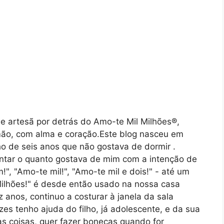
 e artesã por detrás do Amo-te Mil Milhões®,
mão, com alma e coração.Este blog nasceu em
o de seis anos que não gostava de dormir .
ontar o quanto gostava de mim com a intenção de
", "Amo-te mil!", "Amo-te mil e dois!" - até um
Milhões!" é desde então usado na nossa casa
anos, continuo a costurar à janela da sala
zes tenho ajuda do filho, já adolescente, e da sua
as coisas, quer fazer bonecas quando for