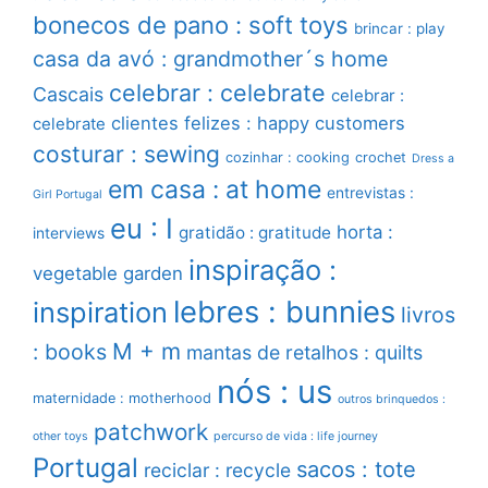
bonecos de pano : soft toys
brincar : play
casa da avó : grandmother´s home
celebrar : celebrate
Cascais
celebrar :
clientes felizes : happy customers
celebrate
costurar : sewing
cozinhar : cooking
crochet
Dress a
em casa : at home
entrevistas :
Girl Portugal
eu : I
horta :
gratidão : gratitude
interviews
inspiração :
vegetable garden
lebres : bunnies
inspiration
livros
M + m
: books
mantas de retalhos : quilts
nós : us
maternidade : motherhood
outros brinquedos :
patchwork
other toys
percurso de vida : life journey
Portugal
sacos : tote
reciclar : recycle