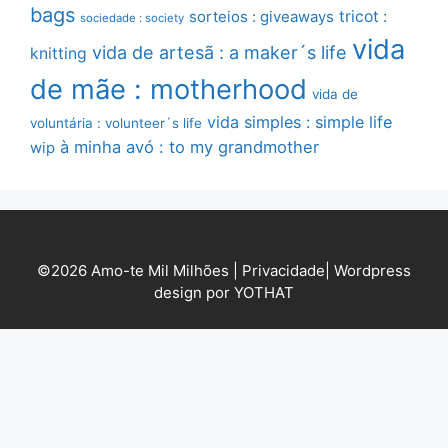
bags
sorteios : giveaways
tricot :
sociedade : society
vida
vida de artesã : a maker´s life
knitting
de mãe : motherhood
vida de
vida simples : simple life
voluntária : volunteer´s life
à minha avó : to my grandmother
wip
©2026 Amo-te Mil Milhões |
Privacidade
|
Wordpress
design por YOTHAT