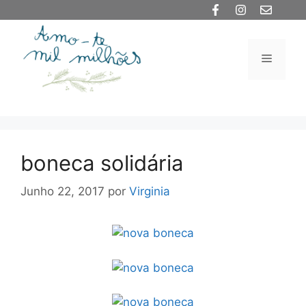
Saltar
para
o
Menu
conteúdo
boneca solidária
Junho 22, 2017
por
Virginia