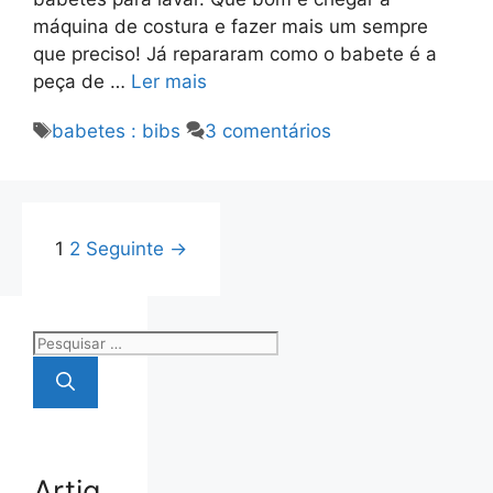
máquina de costura e fazer mais um sempre
que preciso! Já repararam como o babete é a
peça de …
Ler mais
Etiquetas
babetes : bibs
3 comentários
Página
Página
1
2
Seguinte
→
Pesquisar
por:
Artig