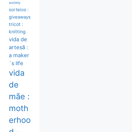
society
sorteios :
giveaways
tricot :
knitting
vida de
artesã :
a maker
´s life
vida
de
mãe :
moth
erhoo
d