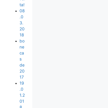
ta!
08
.0
3.
20
18
bo
ne
ca
s
de
20
17
19
.0
1.2
01
8