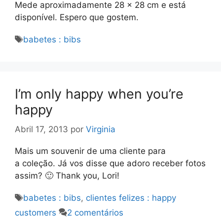
Mede aproximadamente 28 x 28 cm e está
disponível. Espero que gostem.
Etiquetas
babetes : bibs
I’m only happy when you’re
happy
Abril 17, 2013
por
Virginia
Mais um souvenir de uma cliente para
a coleção. Já vos disse que adoro receber fotos
assim? 🙂 Thank you, Lori!
Etiquetas
babetes : bibs
,
clientes felizes : happy
customers
2 comentários