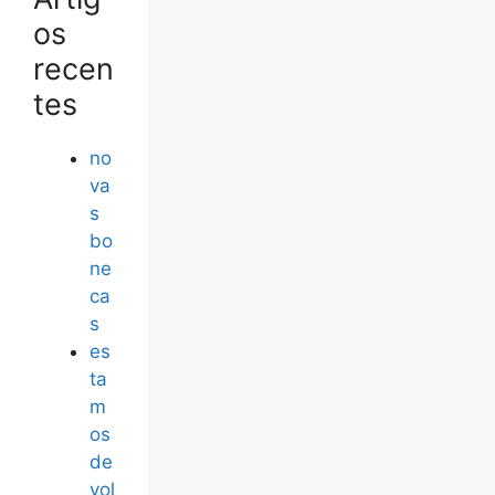
os
recen
tes
no
va
s
bo
ne
ca
s
es
ta
m
os
de
vol