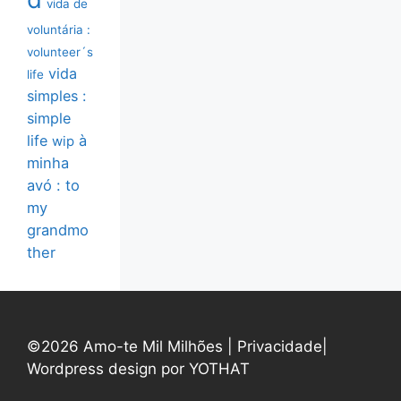
vida de
voluntária :
volunteer´s
vida
life
simples :
simple
life
à
wip
minha
avó : to
my
grandmo
ther
©2026 Amo-te Mil Milhões |
Privacidade
|
Wordpress design por YOTHAT