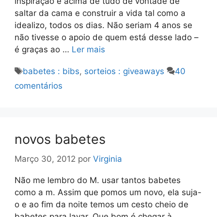
inspiração e acima de tudo de vontade de
saltar da cama e construir a vida tal como a
idealizo, todos os dias. Não seriam 4 anos se
não tivesse o apoio de quem está desse lado –
é graças ao …
Ler mais
Etiquetas
babetes : bibs
,
sorteios : giveaways
40
comentários
novos babetes
Março 30, 2012
por
Virginia
Não me lembro do M. usar tantos babetes
como a m. Assim que pomos um novo, ela suja-
o e ao fim da noite temos um cesto cheio de
babetes para lavar. Que bom é chegar à