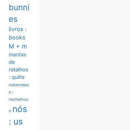
bunni
es
livros :
books
M + m
mantas
de
retalhos
: quilts
maternidad
e :
motherhoo
nós
d
: us