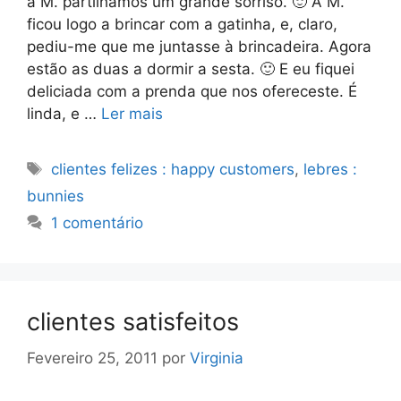
a M. partilhámos um grande sorriso. 🙂 A M.
ficou logo a brincar com a gatinha, e, claro,
pediu-me que me juntasse à brincadeira. Agora
estão as duas a dormir a sesta. 🙂 E eu fiquei
deliciada com a prenda que nos ofereceste. É
linda, e …
Ler mais
Etiquetas
clientes felizes : happy customers
,
lebres :
bunnies
1 comentário
clientes satisfeitos
Fevereiro 25, 2011
por
Virginia