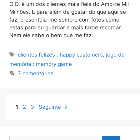
O D. é um dos clientes mais fiéis do Amo-te Mil
Milhões. E para além de gostar do que aqui se
faz, presenteia-me sempre com fotos como
estas para eu guardar e mais tarde recordar.
Nem ele sabe o bem que me faz.
Etiquetas
clientes felizes : happy customers
,
jogo da
memória : memory game
7 comentários
Página
Página
Página
1
2
3
Seguinte
→
Pesquisar