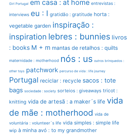
em casa : at home
entrevistas :
Girl Portugal
eu : I
horta :
gratidão : gratitude
interviews
inspiração :
vegetable garden
lebres : bunnies
inspiration
livros
M + m
: books
mantas de retalhos : quilts
nós : us
maternidade : motherhood
outros brinquedos :
patchwork
other toys
percurso de vida : life journey
Portugal
sacos : tote
reciclar : recycle
bags
sorteios : giveaways
tricot :
sociedade : society
vida
vida de artesã : a maker´s life
knitting
de mãe : motherhood
vida de
vida simples : simple life
voluntária : volunteer´s life
à minha avó : to my grandmother
wip