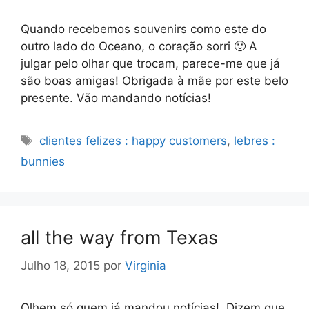
Quando recebemos souvenirs como este do
outro lado do Oceano, o coração sorri 🙂 A
julgar pelo olhar que trocam, parece-me que já
são boas amigas! Obrigada à mãe por este belo
presente. Vão mandando notícias!
Etiquetas
clientes felizes : happy customers
,
lebres :
bunnies
all the way from Texas
Julho 18, 2015
por
Virginia
Olhem só quem já mandou notícias! Dizem que