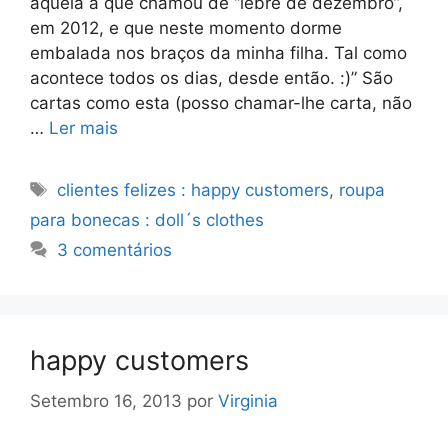
aquela a que chamou de “lebre de dezembro”,
em 2012, e que neste momento dorme
embalada nos braços da minha filha. Tal como
acontece todos os dias, desde então. :)” São
cartas como esta (posso chamar-lhe carta, não
…
Ler mais
Etiquetas
clientes felizes : happy customers
,
roupa
para bonecas : doll´s clothes
3 comentários
happy customers
Setembro 16, 2013
por
Virginia