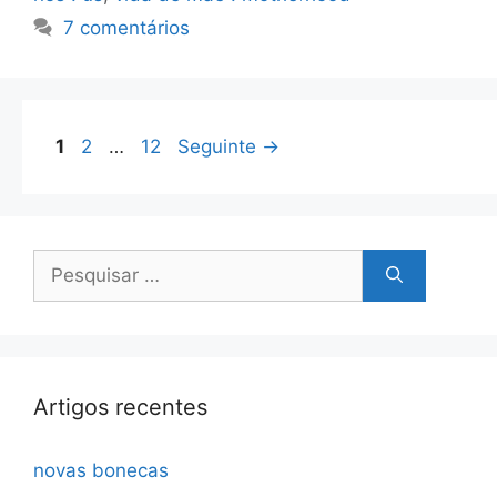
7 comentários
Página
Página
Página
1
2
…
12
Seguinte
→
Pesquisar
por:
Artigos recentes
novas bonecas