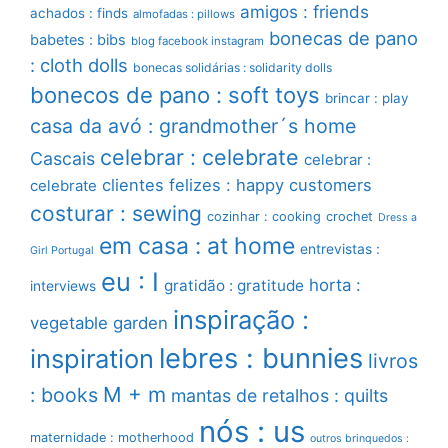
amigos : friends
achados : finds
almofadas : pillows
bonecas de pano
babetes : bibs
blog facebook instagram
: cloth dolls
bonecas solidárias : solidarity dolls
bonecos de pano : soft toys
brincar : play
casa da avó : grandmother´s home
celebrar : celebrate
Cascais
celebrar :
clientes felizes : happy customers
celebrate
costurar : sewing
cozinhar : cooking
crochet
Dress a
em casa : at home
entrevistas :
Girl Portugal
eu : I
horta :
gratidão : gratitude
interviews
inspiração :
vegetable garden
lebres : bunnies
inspiration
livros
M + m
: books
mantas de retalhos : quilts
nós : us
maternidade : motherhood
outros brinquedos :