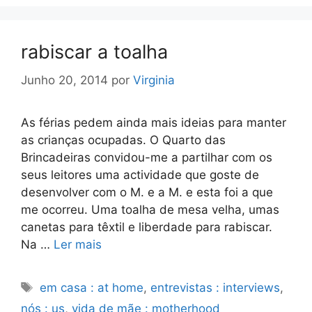
rabiscar a toalha
Junho 20, 2014
por
Virginia
As férias pedem ainda mais ideias para manter
as crianças ocupadas. O Quarto das
Brincadeiras convidou-me a partilhar com os
seus leitores uma actividade que goste de
desenvolver com o M. e a M. e esta foi a que
me ocorreu. Uma toalha de mesa velha, umas
canetas para têxtil e liberdade para rabiscar.
Na …
Ler mais
Etiquetas
em casa : at home
,
entrevistas : interviews
,
nós : us
,
vida de mãe : motherhood