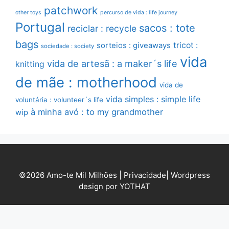
patchwork
other toys
percurso de vida : life journey
Portugal
sacos : tote
reciclar : recycle
bags
sorteios : giveaways
tricot :
sociedade : society
vida
vida de artesã : a maker´s life
knitting
de mãe : motherhood
vida de
vida simples : simple life
voluntária : volunteer´s life
à minha avó : to my grandmother
wip
©2026 Amo-te Mil Milhões |
Privacidade
|
Wordpress
design por YOTHAT