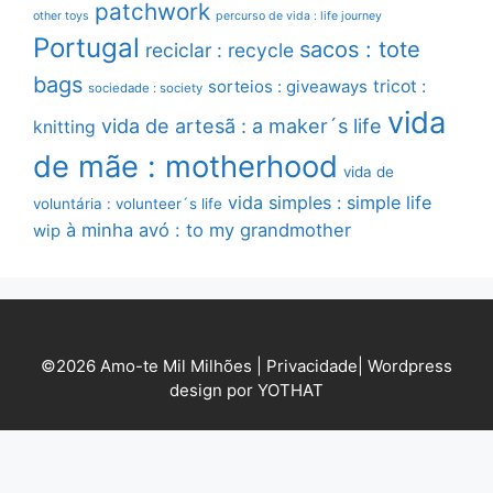
patchwork
other toys
percurso de vida : life journey
Portugal
sacos : tote
reciclar : recycle
bags
sorteios : giveaways
tricot :
sociedade : society
vida
vida de artesã : a maker´s life
knitting
de mãe : motherhood
vida de
vida simples : simple life
voluntária : volunteer´s life
à minha avó : to my grandmother
wip
©2026 Amo-te Mil Milhões |
Privacidade
|
Wordpress
design por YOTHAT