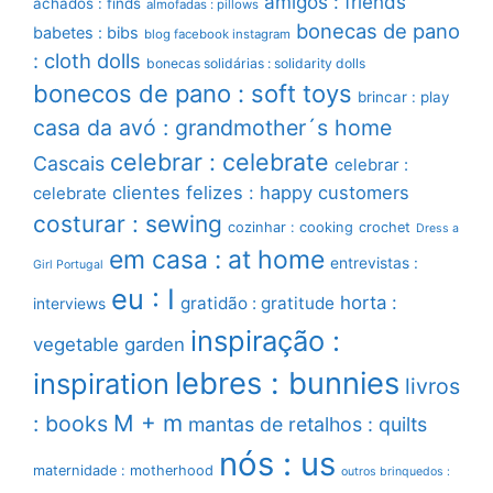
amigos : friends
achados : finds
almofadas : pillows
bonecas de pano
babetes : bibs
blog facebook instagram
: cloth dolls
bonecas solidárias : solidarity dolls
bonecos de pano : soft toys
brincar : play
casa da avó : grandmother´s home
celebrar : celebrate
Cascais
celebrar :
clientes felizes : happy customers
celebrate
costurar : sewing
cozinhar : cooking
crochet
Dress a
em casa : at home
entrevistas :
Girl Portugal
eu : I
horta :
gratidão : gratitude
interviews
inspiração :
vegetable garden
lebres : bunnies
inspiration
livros
M + m
: books
mantas de retalhos : quilts
nós : us
maternidade : motherhood
outros brinquedos :