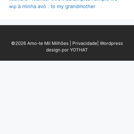
à minha avó : to my grandmother
wip
©2026 Amo-te Mil Milhões |
Privacidade
|
Wordpress
design por YOTHAT