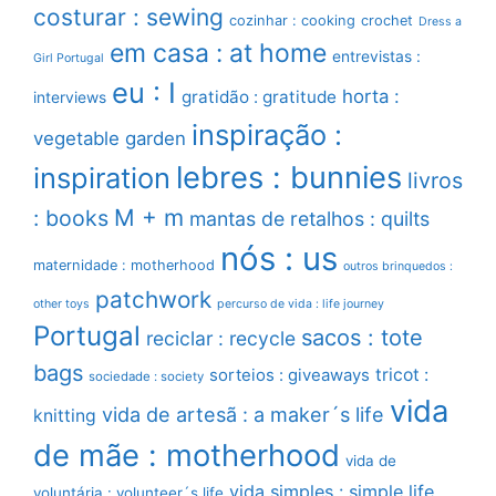
costurar : sewing
cozinhar : cooking
crochet
Dress a
em casa : at home
entrevistas :
Girl Portugal
eu : I
horta :
gratidão : gratitude
interviews
inspiração :
vegetable garden
lebres : bunnies
inspiration
livros
M + m
: books
mantas de retalhos : quilts
nós : us
maternidade : motherhood
outros brinquedos :
patchwork
other toys
percurso de vida : life journey
Portugal
sacos : tote
reciclar : recycle
bags
sorteios : giveaways
tricot :
sociedade : society
vida
vida de artesã : a maker´s life
knitting
de mãe : motherhood
vida de
vida simples : simple life
voluntária : volunteer´s life