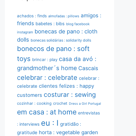
amigos :
achados : finds
almofadas : pillows
friends
babetes : bibs
blog facebook
bonecas de pano : cloth
instagram
dolls
bonecas solidárias : solidarity dolls
bonecos de pano : soft
toys
casa da avó :
brincar : play
grandmother´s home
Cascais
celebrar : celebrate
celebrar :
clientes felizes : happy
celebrate
costurar : sewing
customers
cozinhar : cooking
crochet
Dress a Girl Portugal
em casa : at home
entrevistas
eu : I
gratidão :
: interviews
horta : vegetable garden
gratitude