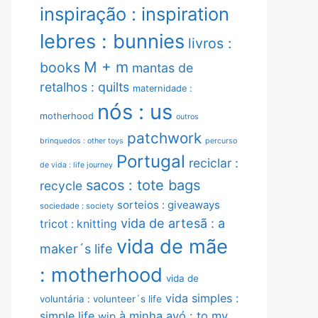
inspiração : inspiration
lebres : bunnies
livros :
M + m
books
mantas de
retalhos : quilts
maternidade :
nós : us
motherhood
outros
patchwork
brinquedos : other toys
percurso
Portugal
reciclar :
de vida : life journey
sacos : tote bags
recycle
sorteios : giveaways
sociedade : society
vida de artesã : a
tricot : knitting
vida de mãe
maker´s life
: motherhood
vida de
vida simples :
voluntária : volunteer´s life
simple life
à minha avó : to my
wip