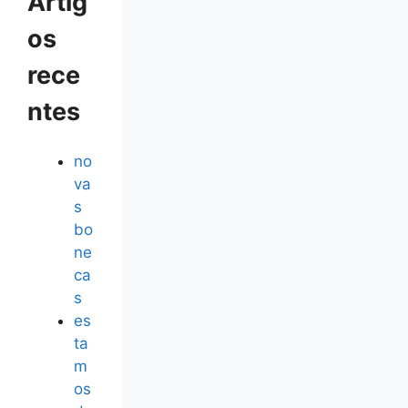
Artig
os
rece
ntes
no
va
s
bo
ne
ca
s
es
ta
m
os