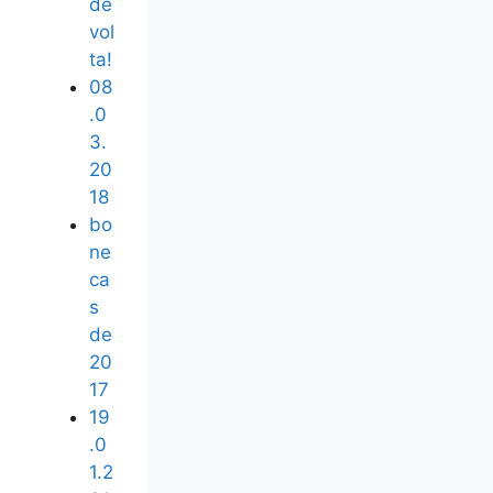
de
vol
ta!
08
.0
3.
20
18
bo
ne
ca
s
de
20
17
19
.0
1.2