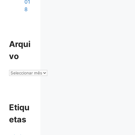
01
8
Arqui
vo
Arquivo
Etiqu
etas