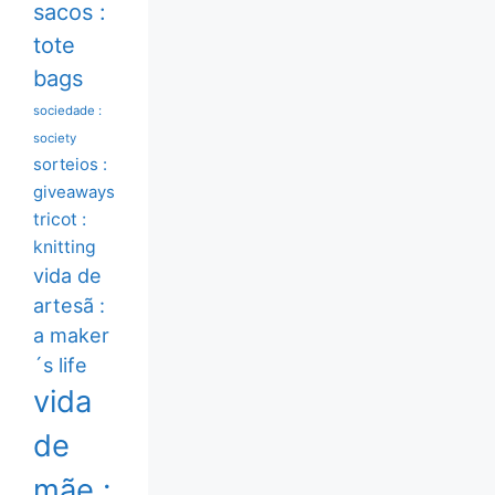
sacos :
tote
bags
sociedade :
society
sorteios :
giveaways
tricot :
knitting
vida de
artesã :
a maker
´s life
vida
de
mãe :