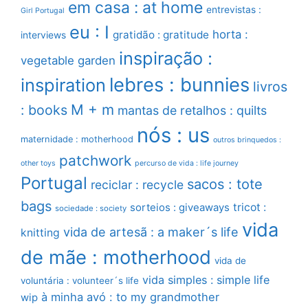
em casa : at home
entrevistas :
Girl Portugal
eu : I
horta :
gratidão : gratitude
interviews
inspiração :
vegetable garden
lebres : bunnies
inspiration
livros
M + m
: books
mantas de retalhos : quilts
nós : us
maternidade : motherhood
outros brinquedos :
patchwork
other toys
percurso de vida : life journey
Portugal
sacos : tote
reciclar : recycle
bags
sorteios : giveaways
tricot :
sociedade : society
vida
vida de artesã : a maker´s life
knitting
de mãe : motherhood
vida de
vida simples : simple life
voluntária : volunteer´s life
à minha avó : to my grandmother
wip