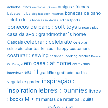
amigos : friends
achados : finds
almofadas : pillows
bonecas de pano
babetes : bibs
blog facebook instagram
: cloth dolls
bonecas solidárias : solidarity dolls
bonecos de pano : soft toys
brincar : play
casa da avó : grandmother´s home
celebrar : celebrate
Cascais
celebrar :
clientes felizes : happy customers
celebrate
costurar : sewing
cozinhar : cooking
crochet
Dress a
em casa : at home
entrevistas :
Girl Portugal
eu : I
horta :
gratidão : gratitude
interviews
inspiração :
vegetable garden
lebres : bunnies
inspiration
livros
M + m
: books
mantas de retalhos : quilts
nós : us