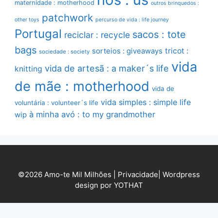
maternidade : motherhood
outros brinquedos :
patchwork
other toys
percurso de vida : life journey
Portugal
sacos : tote
reciclar : recycle
bags
sorteios : giveaways
tricot :
sociedade : society
vida
vida de artesã : a maker´s life
knitting
de mãe : motherhood
vida de
vida simples : simple life
voluntária : volunteer´s life
à minha avó : to my grandmother
wip
©2026 Amo-te Mil Milhões |
Privacidade
|
Wordpress
design por YOTHAT