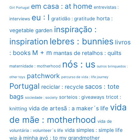
em casa : at home
entrevistas :
Girl Portugal
eu : I
horta :
gratidão : gratitude
interviews
inspiração :
vegetable garden
lebres : bunnies
inspiration
livros
M + m
: books
mantas de retalhos : quilts
nós : us
maternidade : motherhood
outros brinquedos :
patchwork
other toys
percurso de vida : life journey
Portugal
sacos : tote
reciclar : recycle
bags
sorteios : giveaways
tricot :
sociedade : society
vida
vida de artesã : a maker´s life
knitting
de mãe : motherhood
vida de
vida simples : simple life
voluntária : volunteer´s life
à minha avó : to my grandmother
wip