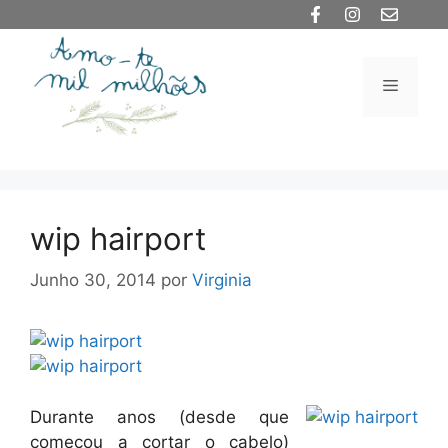
Saltar
para
o
Menu
conteúdo
wip hairport
Junho 30, 2014
por
Virginia
Durante anos (desde que
começou a cortar o cabelo)