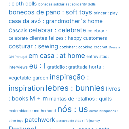
: cloth dolls
bonecas solidárias : solidarity dolls
bonecos de pano : soft toys
brincar : play
casa da avó : grandmother´s home
celebrar : celebrate
Cascais
celebrar :
clientes felizes : happy customers
celebrate
costurar : sewing
cozinhar : cooking
crochet
Dress a
em casa : at home
entrevistas :
Girl Portugal
eu : I
horta :
gratidão : gratitude
interviews
inspiração :
vegetable garden
lebres : bunnies
inspiration
livros
M + m
: books
mantas de retalhos : quilts
nós : us
maternidade : motherhood
outros brinquedos :
patchwork
other toys
percurso de vida : life journey