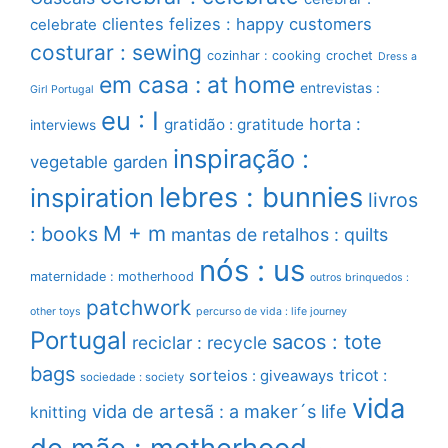
clientes felizes : happy customers
celebrate
costurar : sewing
cozinhar : cooking
crochet
Dress a
em casa : at home
entrevistas :
Girl Portugal
eu : I
horta :
gratidão : gratitude
interviews
inspiração :
vegetable garden
lebres : bunnies
inspiration
livros
M + m
: books
mantas de retalhos : quilts
nós : us
maternidade : motherhood
outros brinquedos :
patchwork
other toys
percurso de vida : life journey
Portugal
sacos : tote
reciclar : recycle
bags
sorteios : giveaways
tricot :
sociedade : society
vida
vida de artesã : a maker´s life
knitting