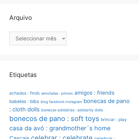
Arquivo
Arquivo
Etiquetas
amigos : friends
achados : finds
almofadas : pillows
bonecas de pano
babetes : bibs
blog facebook instagram
: cloth dolls
bonecas solidárias : solidarity dolls
bonecos de pano : soft toys
brincar : play
casa da avó : grandmother´s home
celebrar : celebrate
Cascais
celebrar :