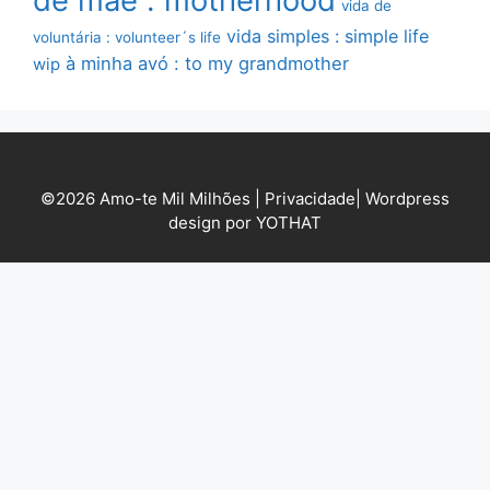
de mãe : motherhood
vida de
vida simples : simple life
voluntária : volunteer´s life
à minha avó : to my grandmother
wip
©2026 Amo-te Mil Milhões |
Privacidade
|
Wordpress
design por YOTHAT