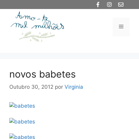
Saltar
para
o
Menu
conteúdo
novos babetes
Outubro 30, 2012
por
Virginia