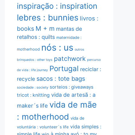
inspiração : inspiration
lebres : bunnies
livros :
M + m
books
mantas de
retalhos : quilts
maternidade :
nós : us
motherhood
outros
patchwork
brinquedos : other toys
percurso
Portugal
reciclar :
de vida : life journey
sacos : tote bags
recycle
sorteios : giveaways
sociedade : society
vida de artesã : a
tricot : knitting
vida de mãe
maker´s life
: motherhood
vida de
vida simples :
voluntária : volunteer´s life
simple life
à minha avó : to my
wip