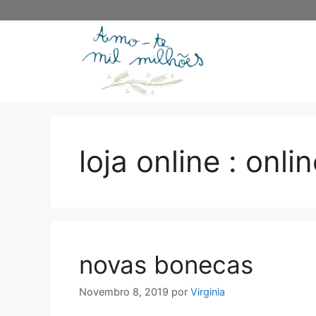
Saltar
para
o
conteúdo
loja online : onli
novas bonecas
Novembro 8, 2019
por
Virginia