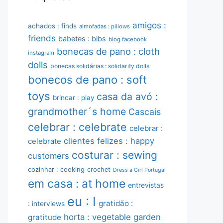
amigos :
achados : finds
almofadas : pillows
friends
babetes : bibs
blog facebook
bonecas de pano : cloth
instagram
dolls
bonecas solidárias : solidarity dolls
bonecos de pano : soft
toys
casa da avó :
brincar : play
grandmother´s home
Cascais
celebrar : celebrate
celebrar :
clientes felizes : happy
celebrate
costurar : sewing
customers
cozinhar : cooking
crochet
Dress a Girl Portugal
em casa : at home
entrevistas
eu : I
gratidão :
: interviews
horta : vegetable garden
gratitude