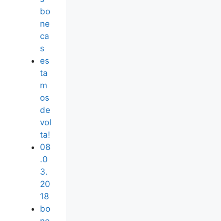
bo
ne
ca
s
es
ta
m
os
de
vol
ta!
08
.0
3.
20
18
bo