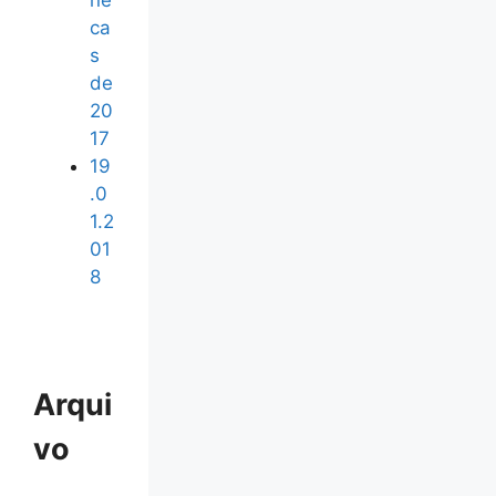
ne
ca
s
de
20
17
19
.0
1.2
01
8
Arqui
vo