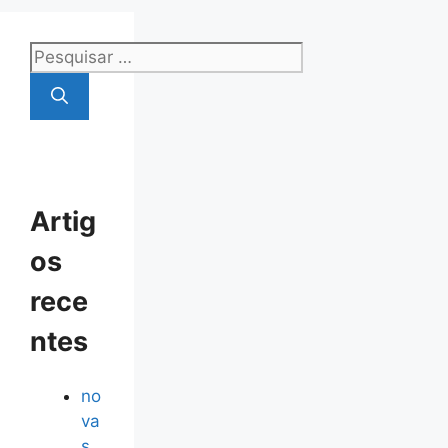
Pesquisar
por:
Artig
os
rece
ntes
no
va
s