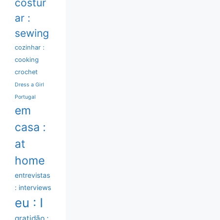
costur
ar :
sewing
cozinhar :
cooking
crochet
Dress a Girl
Portugal
em
casa :
at
home
entrevistas
: interviews
eu : I
gratidão :