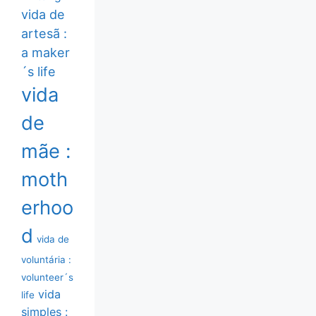
vida de
artesã :
a maker
´s life
vida
de
mãe :
moth
erhoo
d
vida de
voluntária :
volunteer´s
vida
life
simples :