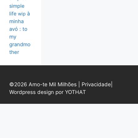
simple
life
à
wip
minha
avó : to
my
grandmo
ther
©2026 Amo-te Mil Milhões |
Privacidade
|
Wordpress design por YOTHAT