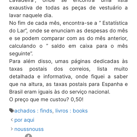
Lavadeira”, onde se encontra uma lista
exaustiva de todas as peças de vestuário a
lavar naquele dia.
No fim de cada mês, encontra-se a ” Estatística
do Lar”, onde se enunciam as despesas do mês
e se podem comparar com as do mês anterior,
calculando o ” saldo em caixa para o mês
seguinte”.
Para além disso, umas páginas dedicadas às
taxas postais dos correios, lista muito
detalhada e informativa, onde fiquei a saber
que na altura, as taxas postais para Espanha e
Brasil eram iguais às do serviço nacional.
O preço que me custou? 0,50!
Etiquetas
achados : finds
,
livros : books
por aqui
noussnouss