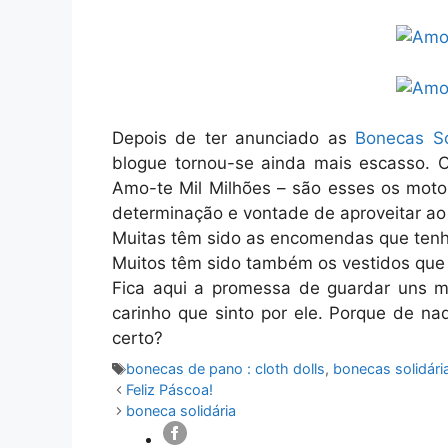
Depois de ter anunciado as
Bonecas So
blogue tornou-se ainda mais escasso. Os
Amo-te Mil Milhões – são esses os mot
determinação e vontade de aproveitar a
Muitas têm sido as encomendas que tenho
Muitos têm sido também os vestidos que t
Fica aqui a promessa de guardar uns mi
carinho que sinto por ele. Porque de na
certo?
Etiquetas
bonecas de pano : cloth dolls
,
bonecas solidárias
Feliz Páscoa!
boneca solidária