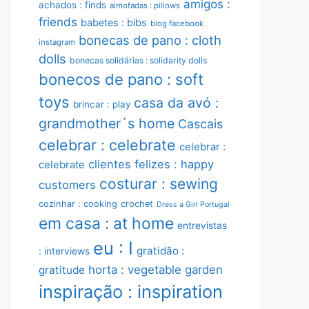
amigos :
achados : finds
almofadas : pillows
friends
babetes : bibs
blog facebook
bonecas de pano : cloth
instagram
dolls
bonecas solidárias : solidarity dolls
bonecos de pano : soft
toys
casa da avó :
brincar : play
grandmother´s home
Cascais
celebrar : celebrate
celebrar :
clientes felizes : happy
celebrate
costurar : sewing
customers
cozinhar : cooking
crochet
Dress a Girl Portugal
em casa : at home
entrevistas
eu : I
gratidão :
: interviews
horta : vegetable garden
gratitude
inspiração : inspiration