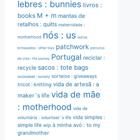
lebres : bunnies
livros :
M + m
books
mantas de
retalhos : quilts
maternidade :
nós : us
motherhood
outros
patchwork
brinquedos : other toys
percurso
Portugal
reciclar :
de vida : life journey
sacos : tote bags
recycle
sorteios : giveaways
sociedade : society
vida de artesã : a
tricot : knitting
vida de mãe
maker´s life
: motherhood
vida de
vida simples :
voluntária : volunteer´s life
simple life
à minha avó : to my
wip
grandmother