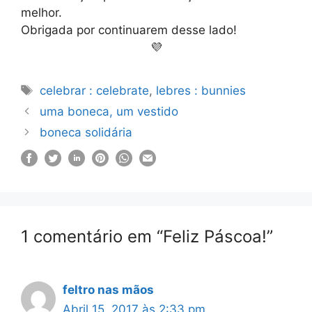
melhor.
Obrigada por continuarem desse lado!
💜
Etiquetas
celebrar : celebrate
,
lebres : bunnies
uma boneca, um vestido
boneca solidária
1 comentário em “Feliz Páscoa!”
feltro nas mãos
Abril 15, 2017 às 2:33 pm