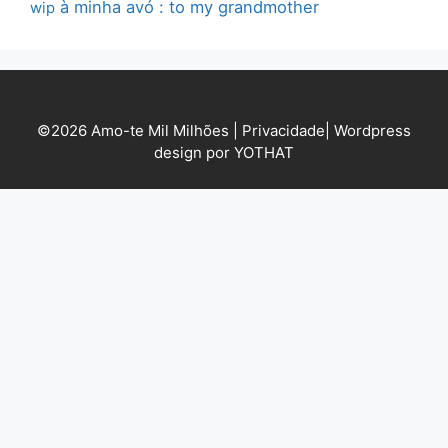
à minha avó : to my grandmother
wip
©2026 Amo-te Mil Milhões |
Privacidade
|
Wordpress
design por YOTHAT