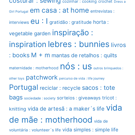
costurar : sewing
cozinhar : cooking
crochet
Dress a
em casa : at home
entrevistas :
Girl Portugal
eu : I
horta :
gratidão : gratitude
interviews
inspiração :
vegetable garden
lebres : bunnies
inspiration
livros
M + m
: books
mantas de retalhos : quilts
nós : us
maternidade : motherhood
outros brinquedos :
patchwork
other toys
percurso de vida : life journey
Portugal
sacos : tote
reciclar : recycle
bags
sorteios : giveaways
tricot :
sociedade : society
vida
vida de artesã : a maker´s life
knitting
de mãe : motherhood
vida de
vida simples : simple life
voluntária : volunteer´s life