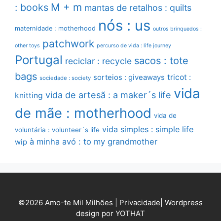
M + m
: books
mantas de retalhos : quilts
nós : us
maternidade : motherhood
outros brinquedos :
patchwork
other toys
percurso de vida : life journey
Portugal
sacos : tote
reciclar : recycle
bags
sorteios : giveaways
tricot :
sociedade : society
vida
vida de artesã : a maker´s life
knitting
de mãe : motherhood
vida de
vida simples : simple life
voluntária : volunteer´s life
à minha avó : to my grandmother
wip
©2026 Amo-te Mil Milhões |
Privacidade
|
Wordpress
design por YOTHAT