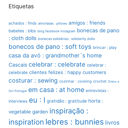
Etiquetas
amigos : friends
achados : finds
almofadas : pillows
bonecas de pano
babetes : bibs
blog facebook instagram
: cloth dolls
bonecas solidárias : solidarity dolls
bonecos de pano : soft toys
brincar : play
casa da avó : grandmother´s home
celebrar : celebrate
Cascais
celebrar :
clientes felizes : happy customers
celebrate
costurar : sewing
cozinhar : cooking
crochet
Dress a
em casa : at home
entrevistas :
Girl Portugal
eu : I
horta :
gratidão : gratitude
interviews
inspiração :
vegetable garden
lebres : bunnies
inspiration
livros