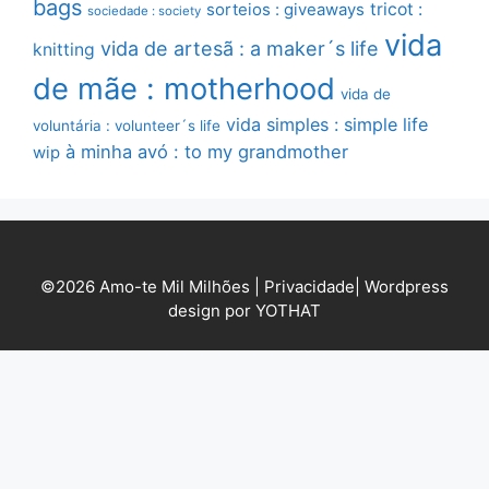
bags
sorteios : giveaways
tricot :
sociedade : society
vida
vida de artesã : a maker´s life
knitting
de mãe : motherhood
vida de
vida simples : simple life
voluntária : volunteer´s life
à minha avó : to my grandmother
wip
©2026 Amo-te Mil Milhões |
Privacidade
|
Wordpress
design por YOTHAT