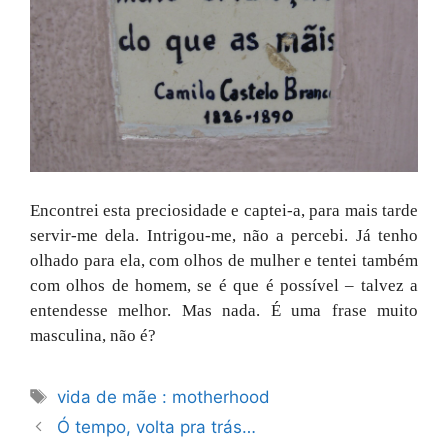
Encontrei esta preciosidade e captei-a, para mais tarde
servir-me dela. Intrigou-me, não a percebi. Já tenho
olhado para ela, com olhos de mulher e tentei também
com olhos de homem, se é que é possível – talvez a
entendesse melhor. Mas nada. É uma frase muito
masculina, não é?
Etiquetas
vida de mãe : motherhood
Ó tempo, volta pra trás…