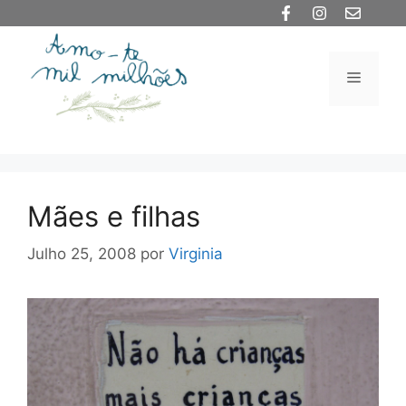
Saltar
para
o
Menu
conteúdo
Mães e filhas
Julho 25, 2008
por
Virginia