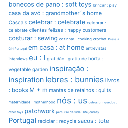
bonecos de pano : soft toys
brincar : play
casa da avó : grandmother´s home
celebrar : celebrate
Cascais
celebrar :
clientes felizes : happy customers
celebrate
costurar : sewing
cozinhar : cooking
crochet
Dress a
em casa : at home
entrevistas :
Girl Portugal
eu : I
horta :
gratidão : gratitude
interviews
inspiração :
vegetable garden
lebres : bunnies
inspiration
livros
M + m
: books
mantas de retalhos : quilts
nós : us
maternidade : motherhood
outros brinquedos :
patchwork
other toys
percurso de vida : life journey
Portugal
sacos : tote
reciclar : recycle