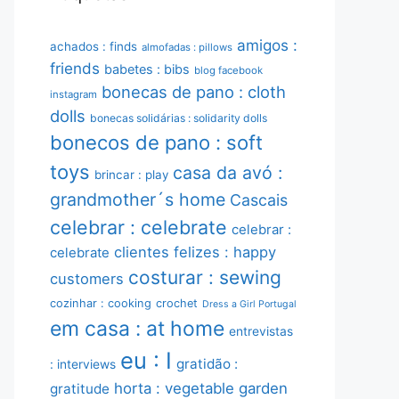
amigos :
achados : finds
almofadas : pillows
friends
babetes : bibs
blog facebook
bonecas de pano : cloth
instagram
dolls
bonecas solidárias : solidarity dolls
bonecos de pano : soft
toys
casa da avó :
brincar : play
grandmother´s home
Cascais
celebrar : celebrate
celebrar :
clientes felizes : happy
celebrate
costurar : sewing
customers
cozinhar : cooking
crochet
Dress a Girl Portugal
em casa : at home
entrevistas
eu : I
gratidão :
: interviews
horta : vegetable garden
gratitude