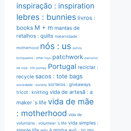
inspiração : inspiration
lebres : bunnies
livros :
M + m
books
mantas de
retalhos : quilts
maternidade :
nós : us
motherhood
outros
patchwork
brinquedos : other toys
percurso
Portugal
reciclar :
de vida : life journey
sacos : tote bags
recycle
sorteios : giveaways
sociedade : society
vida de artesã : a
tricot : knitting
vida de mãe
maker´s life
: motherhood
vida de
vida simples :
voluntária : volunteer´s life
simple life
à minha avó : to my
wip