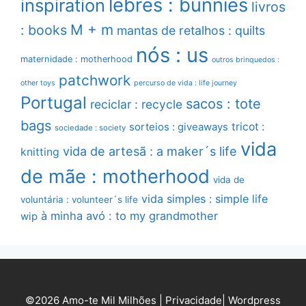
lebres : bunnies
inspiration
livros
M + m
: books
mantas de retalhos : quilts
nós : us
maternidade : motherhood
outros brinquedos :
patchwork
other toys
percurso de vida : life journey
Portugal
sacos : tote
reciclar : recycle
bags
sorteios : giveaways
tricot :
sociedade : society
vida
vida de artesã : a maker´s life
knitting
de mãe : motherhood
vida de
vida simples : simple life
voluntária : volunteer´s life
à minha avó : to my grandmother
wip
©2026 Amo-te Mil Milhões |
Privacidade
|
Wordpress