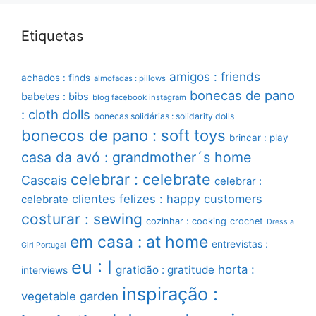
Etiquetas
amigos : friends
achados : finds
almofadas : pillows
bonecas de pano
babetes : bibs
blog facebook instagram
: cloth dolls
bonecas solidárias : solidarity dolls
bonecos de pano : soft toys
brincar : play
casa da avó : grandmother´s home
celebrar : celebrate
Cascais
celebrar :
clientes felizes : happy customers
celebrate
costurar : sewing
cozinhar : cooking
crochet
Dress a
em casa : at home
entrevistas :
Girl Portugal
eu : I
horta :
gratidão : gratitude
interviews
inspiração :
vegetable garden