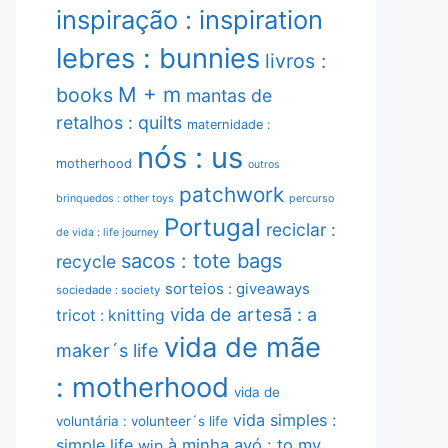
inspiração : inspiration
lebres : bunnies
livros :
M + m
books
mantas de
retalhos : quilts
maternidade :
nós : us
motherhood
outros
patchwork
brinquedos : other toys
percurso
Portugal
reciclar :
de vida : life journey
sacos : tote bags
recycle
sorteios : giveaways
sociedade : society
vida de artesã : a
tricot : knitting
vida de mãe
maker´s life
: motherhood
vida de
vida simples :
voluntária : volunteer´s life
simple life
à minha avó : to my
wip