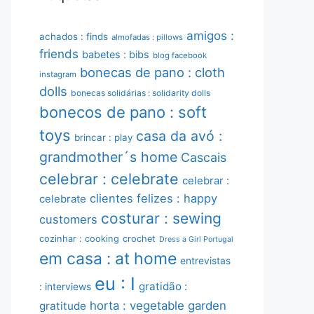
amigos :
achados : finds
almofadas : pillows
friends
babetes : bibs
blog facebook
bonecas de pano : cloth
instagram
dolls
bonecas solidárias : solidarity dolls
bonecos de pano : soft
toys
casa da avó :
brincar : play
grandmother´s home
Cascais
celebrar : celebrate
celebrar :
clientes felizes : happy
celebrate
costurar : sewing
customers
cozinhar : cooking
crochet
Dress a Girl Portugal
em casa : at home
entrevistas
eu : I
gratidão :
: interviews
horta : vegetable garden
gratitude