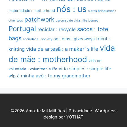
nós : us
maternidade : motherhood
outros brinquedos :
patchwork
other toys
percurso de vida : life journey
Portugal
sacos : tote
reciclar : recycle
bags
sorteios : giveaways
tricot :
sociedade : society
vida
vida de artesã : a maker´s life
knitting
de mãe : motherhood
vida de
vida simples : simple life
voluntária : volunteer´s life
à minha avó : to my grandmother
wip
©2026 Amo-te Mil Milhões |
Privacidade
|
Wordpress
design por YOTHAT