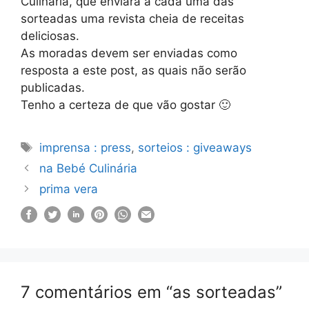
Culinária, que enviará a cada uma das
sorteadas uma revista cheia de receitas
deliciosas.
As moradas devem ser enviadas como
resposta a este post, as quais não serão
publicadas.
Tenho a certeza de que vão gostar 🙂
Etiquetas
imprensa : press
,
sorteios : giveaways
na Bebé Culinária
prima vera
7 comentários em “as sorteadas”