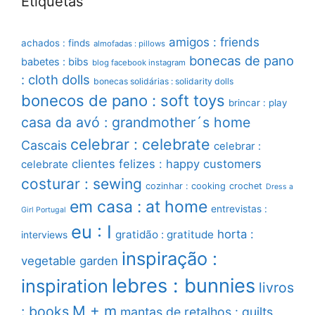
Etiquetas
amigos : friends
achados : finds
almofadas : pillows
bonecas de pano
babetes : bibs
blog facebook instagram
: cloth dolls
bonecas solidárias : solidarity dolls
bonecos de pano : soft toys
brincar : play
casa da avó : grandmother´s home
celebrar : celebrate
Cascais
celebrar :
clientes felizes : happy customers
celebrate
costurar : sewing
cozinhar : cooking
crochet
Dress a
em casa : at home
entrevistas :
Girl Portugal
eu : I
horta :
gratidão : gratitude
interviews
inspiração :
vegetable garden
lebres : bunnies
inspiration
livros
M + m
: books
mantas de retalhos : quilts