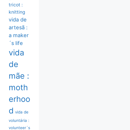
tricot :
knitting
vida de
artesã :
a maker
´s life
vida
de
mãe :
moth
erhoo
d
vida de
voluntária :
volunteer´s