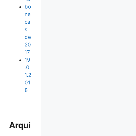
bo
ne
ca
s
de
20
17
19
.0
1.2
01
8
Arqui