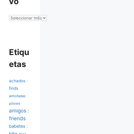
vo
Arquivo
Etiqu
etas
achados :
finds
almofadas :
pillows
amigos :
friends
babetes :
bibs
blog