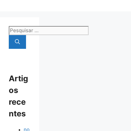
Pesquisar
por:
Artig
os
rece
ntes
no