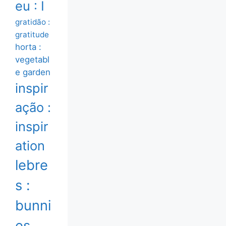
eu : I
gratidão :
gratitude
horta :
vegetabl
e garden
inspir
ação :
inspir
ation
lebre
s :
bunni
es