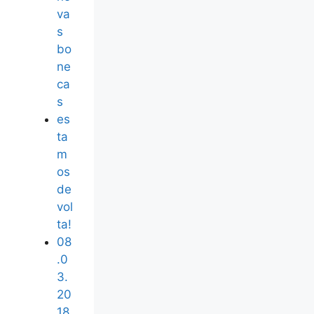
va
s
bo
ne
ca
s
es
ta
m
os
de
vol
ta!
08
.0
3.
20
18