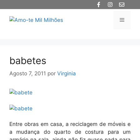
Saltar
para
o
Menu
conteúdo
babetes
Agosto 7, 2011
por
Virginia
Entre obras em casa, a reciclagem de móveis e
a mudança do quarto de costura para um
armário na sala, ainda não fiz quase nada para