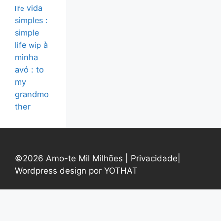
vida
life
simples :
simple
life
à
wip
minha
avó : to
my
grandmo
ther
©2026 Amo-te Mil Milhões |
Privacidade
|
Wordpress design por YOTHAT