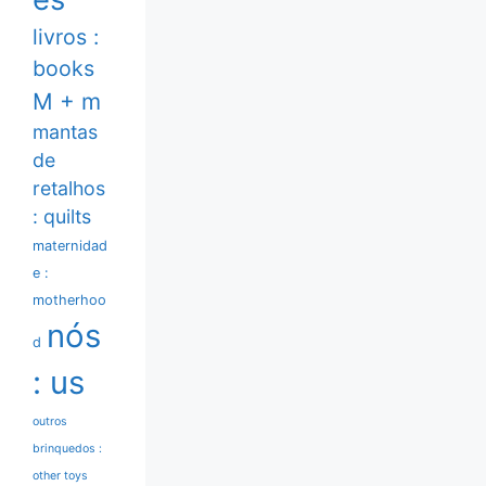
livros :
books
M + m
mantas
de
retalhos
: quilts
maternidad
e :
motherhoo
nós
d
: us
outros
brinquedos :
other toys