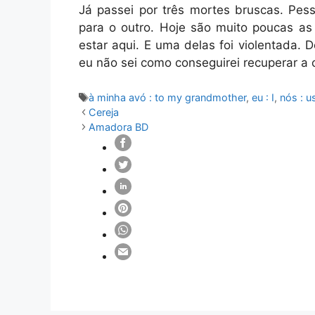
Já passei por três mortes bruscas. Pe
para o outro. Hoje são muito poucas a
estar aqui. E uma delas foi violentada.
eu não sei como conseguirei recuperar a 
Etiquetas
à minha avó : to my grandmother
,
eu : I
,
nós : u
Cereja
Amadora BD