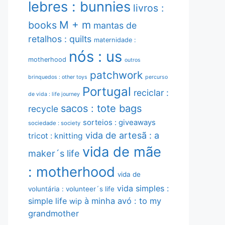
lebres : bunnies
livros :
M + m
books
mantas de
retalhos : quilts
maternidade :
nós : us
motherhood
outros
patchwork
brinquedos : other toys
percurso
Portugal
reciclar :
de vida : life journey
sacos : tote bags
recycle
sorteios : giveaways
sociedade : society
vida de artesã : a
tricot : knitting
vida de mãe
maker´s life
: motherhood
vida de
vida simples :
voluntária : volunteer´s life
simple life
à minha avó : to my
wip
grandmother