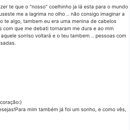
izer te que o "nosso" coelhinho ja lá esta para o mundo
useste me a lagrima no olho .. não consigo imaginar a
nto te algo, tambem eu era uma menina de cabelos
soes com que me debati tornaram me dura e ao mm
e aquele sorriso voltará e o teu tambem .. pessoas com
nsadas.
coração:)
esejas!Para mim também já foi um sonho, e como vês,