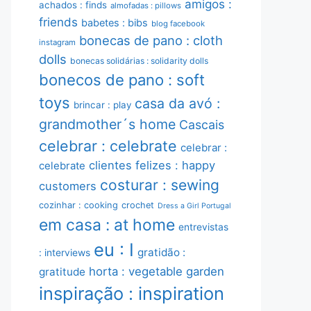
amigos :
achados : finds
almofadas : pillows
friends
babetes : bibs
blog facebook
bonecas de pano : cloth
instagram
dolls
bonecas solidárias : solidarity dolls
bonecos de pano : soft
toys
casa da avó :
brincar : play
grandmother´s home
Cascais
celebrar : celebrate
celebrar :
clientes felizes : happy
celebrate
costurar : sewing
customers
cozinhar : cooking
crochet
Dress a Girl Portugal
em casa : at home
entrevistas
eu : I
gratidão :
: interviews
horta : vegetable garden
gratitude
inspiração : inspiration