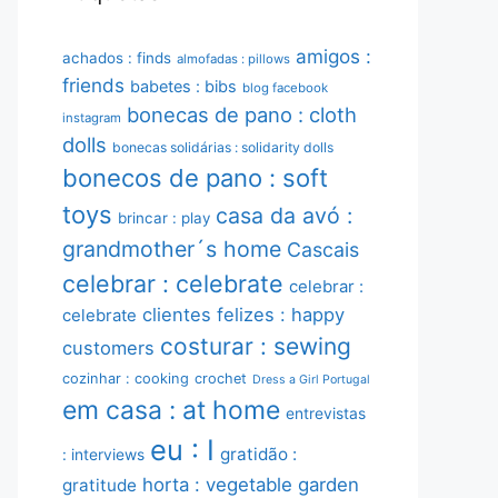
amigos :
achados : finds
almofadas : pillows
friends
babetes : bibs
blog facebook
bonecas de pano : cloth
instagram
dolls
bonecas solidárias : solidarity dolls
bonecos de pano : soft
toys
casa da avó :
brincar : play
grandmother´s home
Cascais
celebrar : celebrate
celebrar :
clientes felizes : happy
celebrate
costurar : sewing
customers
cozinhar : cooking
crochet
Dress a Girl Portugal
em casa : at home
entrevistas
eu : I
gratidão :
: interviews
horta : vegetable garden
gratitude