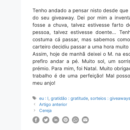
Tenho andado a pensar nisto desde que 
do seu giveaway. Dei por mim a invent
fosse a chuva, talvez estivesse farto
pessoa, talvez estivesse doente… Ten
costuma cá passar, mas sabemos como 
carteiro decidiu passar a uma hora muito
Assim, hoje de manhã deixei o M. na esc
prefiro andar a pé. Muito sol, um sorr
prémio. Para mim, foi Natal. Muito obrig
trabalho é de uma perfeição! Mal posso
meu anjo!
Etiquetas
eu : I
,
gratidão : gratitude
,
sorteios : giveaway
Artigo anterior
Cereja