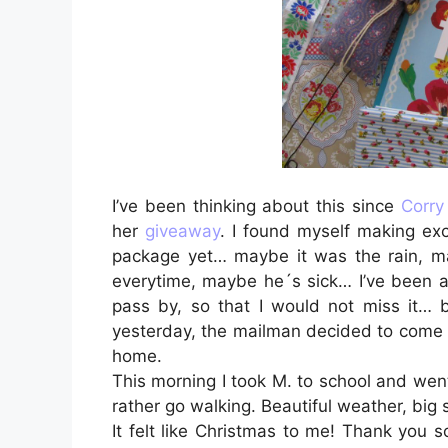
I’ve been thinking about this since
Corry
her
giveaway
. I found myself making ex
package yet… maybe it was the rain, ma
everytime, maybe he´s sick… I’ve been a
pass by, so that I would not miss it… 
yesterday, the mailman decided to come i
home.
This morning I took M. to school and went t
rather go walking. Beautiful weather, big 
It felt like Christmas to me! Thank you