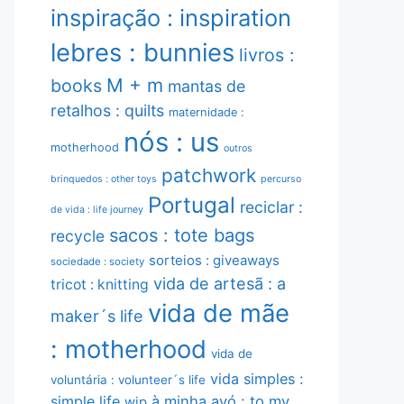
inspiração : inspiration
lebres : bunnies
livros :
M + m
books
mantas de
retalhos : quilts
maternidade :
nós : us
motherhood
outros
patchwork
brinquedos : other toys
percurso
Portugal
reciclar :
de vida : life journey
sacos : tote bags
recycle
sorteios : giveaways
sociedade : society
vida de artesã : a
tricot : knitting
vida de mãe
maker´s life
: motherhood
vida de
vida simples :
voluntária : volunteer´s life
simple life
à minha avó : to my
wip