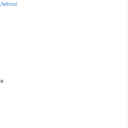
feltros/
ia