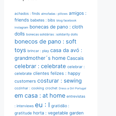
amigos :
achados : finds
almofadas : pillows
friends
babetes : bibs
blog facebook
bonecas de pano : cloth
instagram
dolls
bonecas solidárias : solidarity dolls
bonecos de pano : soft
toys
casa da avó :
brincar : play
grandmother´s home
Cascais
celebrar : celebrate
celebrar :
clientes felizes : happy
celebrate
costurar : sewing
customers
cozinhar : cooking
crochet
Dress a Girl Portugal
em casa : at home
entrevistas
eu : I
gratidão :
: interviews
horta : vegetable garden
gratitude