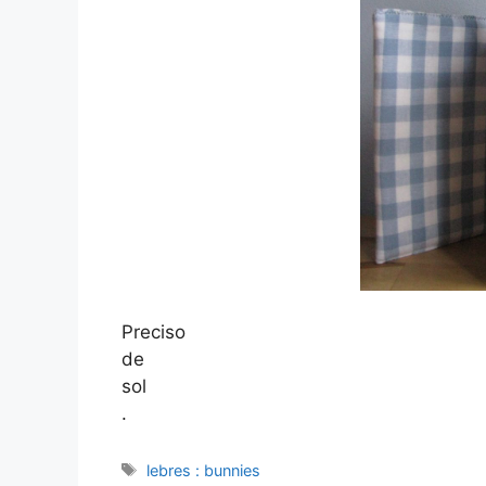
Preciso
de
sol
.
Etiquetas
lebres : bunnies