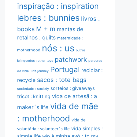
inspiração : inspiration
lebres : bunnies
livros :
M + m
books
mantas de
retalhos : quilts
maternidade :
nós : us
motherhood
outros
patchwork
brinquedos : other toys
percurso
Portugal
reciclar :
de vida : life journey
sacos : tote bags
recycle
sorteios : giveaways
sociedade : society
vida de artesã : a
tricot : knitting
vida de mãe
maker´s life
: motherhood
vida de
vida simples :
voluntária : volunteer´s life
simple life
à minha avó : to my
wip