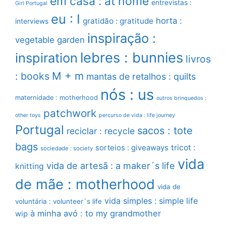
em casa : at home
entrevistas :
Girl Portugal
eu : I
horta :
gratidão : gratitude
interviews
inspiração :
vegetable garden
lebres : bunnies
inspiration
livros
M + m
: books
mantas de retalhos : quilts
nós : us
maternidade : motherhood
outros brinquedos :
patchwork
other toys
percurso de vida : life journey
Portugal
sacos : tote
reciclar : recycle
bags
sorteios : giveaways
tricot :
sociedade : society
vida
vida de artesã : a maker´s life
knitting
de mãe : motherhood
vida de
vida simples : simple life
voluntária : volunteer´s life
à minha avó : to my grandmother
wip