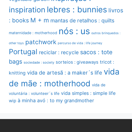
lebres : bunnies
inspiration
livros
M + m
: books
mantas de retalhos : quilts
nós : us
maternidade : motherhood
outros brinquedos :
patchwork
other toys
percurso de vida : life journey
Portugal
sacos : tote
reciclar : recycle
bags
sorteios : giveaways
tricot :
sociedade : society
vida
vida de artesã : a maker´s life
knitting
de mãe : motherhood
vida de
vida simples : simple life
voluntária : volunteer´s life
à minha avó : to my grandmother
wip