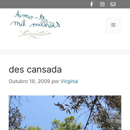
Saltar
para
o
Menu
conteúdo
des cansada
Outubro 19, 2009
por
Virginia