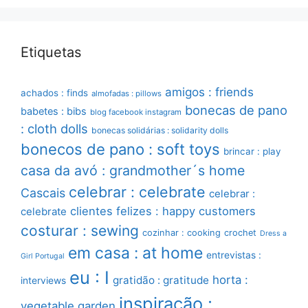
Etiquetas
amigos : friends
achados : finds
almofadas : pillows
bonecas de pano
babetes : bibs
blog facebook instagram
: cloth dolls
bonecas solidárias : solidarity dolls
bonecos de pano : soft toys
brincar : play
casa da avó : grandmother´s home
celebrar : celebrate
Cascais
celebrar :
clientes felizes : happy customers
celebrate
costurar : sewing
cozinhar : cooking
crochet
Dress a
em casa : at home
entrevistas :
Girl Portugal
eu : I
horta :
gratidão : gratitude
interviews
inspiração :
vegetable garden