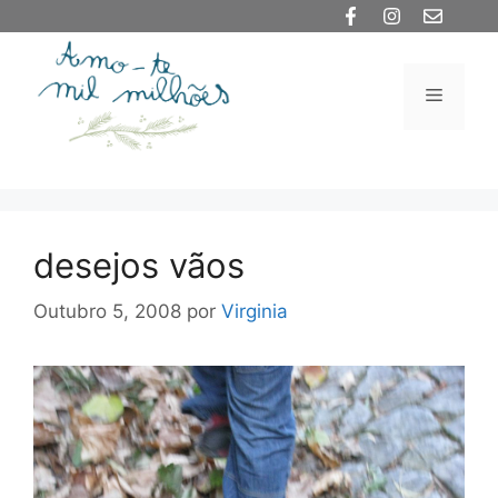
Saltar
para
o
Menu
conteúdo
desejos vãos
Outubro 5, 2008
por
Virginia