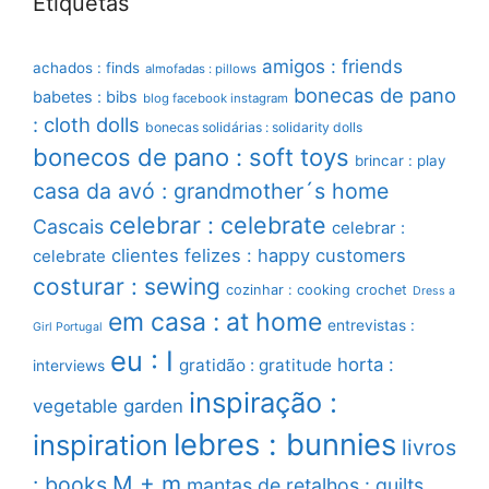
Etiquetas
amigos : friends
achados : finds
almofadas : pillows
bonecas de pano
babetes : bibs
blog facebook instagram
: cloth dolls
bonecas solidárias : solidarity dolls
bonecos de pano : soft toys
brincar : play
casa da avó : grandmother´s home
celebrar : celebrate
Cascais
celebrar :
clientes felizes : happy customers
celebrate
costurar : sewing
cozinhar : cooking
crochet
Dress a
em casa : at home
entrevistas :
Girl Portugal
eu : I
horta :
gratidão : gratitude
interviews
inspiração :
vegetable garden
lebres : bunnies
inspiration
livros
M + m
: books
mantas de retalhos : quilts