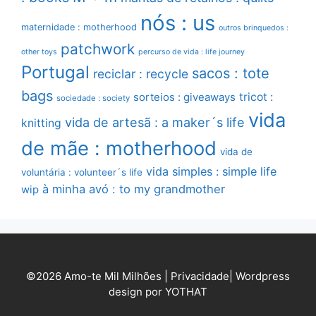
nós : us
maternidade : motherhood
outros brinquedos :
patchwork
other toys
percurso de vida : life journey
Portugal
sacos : tote
reciclar : recycle
bags
sorteios : giveaways
tricot :
sociedade : society
vida
vida de artesã : a maker´s life
knitting
de mãe : motherhood
vida de
vida simples : simple life
voluntária : volunteer´s life
à minha avó : to my grandmother
wip
©2026 Amo-te Mil Milhões |
Privacidade
|
Wordpress
design por YOTHAT