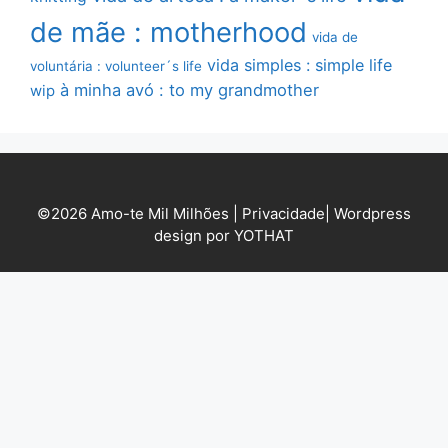
de mãe : motherhood
vida de
vida simples : simple life
voluntária : volunteer´s life
à minha avó : to my grandmother
wip
©2026 Amo-te Mil Milhões |
Privacidade
|
Wordpress
design por YOTHAT