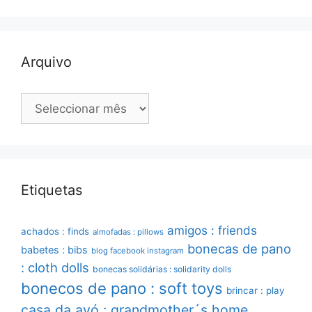
Arquivo
Arquivo
Etiquetas
amigos : friends
achados : finds
almofadas : pillows
bonecas de pano
babetes : bibs
blog facebook instagram
: cloth dolls
bonecas solidárias : solidarity dolls
bonecos de pano : soft toys
brincar : play
casa da avó : grandmother´s home