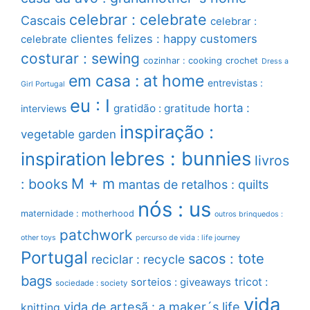
celebrar : celebrate
Cascais
celebrar :
clientes felizes : happy customers
celebrate
costurar : sewing
cozinhar : cooking
crochet
Dress a
em casa : at home
entrevistas :
Girl Portugal
eu : I
horta :
gratidão : gratitude
interviews
inspiração :
vegetable garden
lebres : bunnies
inspiration
livros
M + m
: books
mantas de retalhos : quilts
nós : us
maternidade : motherhood
outros brinquedos :
patchwork
other toys
percurso de vida : life journey
Portugal
sacos : tote
reciclar : recycle
bags
sorteios : giveaways
tricot :
sociedade : society
vida
vida de artesã : a maker´s life
knitting