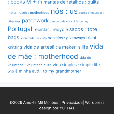
M + m
: books
mantas de retalhos : quilts
nós : us
maternidade : motherhood
outros brinquedos :
patchwork
other toys
percurso de vida : life journey
Portugal
sacos : tote
reciclar : recycle
bags
sorteios : giveaways
tricot :
sociedade : society
vida
vida de artesã : a maker´s life
knitting
de mãe : motherhood
vida de
vida simples : simple life
voluntária : volunteer´s life
à minha avó : to my grandmother
wip
©2026 Amo-te Mil Milhões |
Privacidade
|
Wordpress
design por YOTHAT