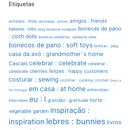
Etiquetas
amigos : friends
achados : finds
almofadas : pillows
bonecas de pano
babetes : bibs
blog facebook instagram
: cloth dolls
bonecas solidárias : solidarity dolls
bonecos de pano : soft toys
brincar : play
casa da avó : grandmother´s home
celebrar : celebrate
Cascais
celebrar :
clientes felizes : happy customers
celebrate
costurar : sewing
cozinhar : cooking
crochet
Dress a
em casa : at home
entrevistas :
Girl Portugal
eu : I
horta :
gratidão : gratitude
interviews
inspiração :
vegetable garden
lebres : bunnies
inspiration
livros