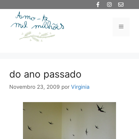
Saltar
para
o
Menu
conteúdo
do ano passado
Novembro 23, 2009
por
Virginia