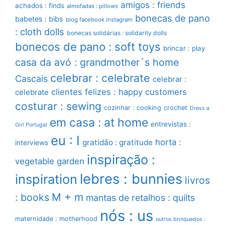
amigos : friends
achados : finds
almofadas : pillows
bonecas de pano
babetes : bibs
blog facebook instagram
: cloth dolls
bonecas solidárias : solidarity dolls
bonecos de pano : soft toys
brincar : play
casa da avó : grandmother´s home
celebrar : celebrate
Cascais
celebrar :
clientes felizes : happy customers
celebrate
costurar : sewing
cozinhar : cooking
crochet
Dress a
em casa : at home
entrevistas :
Girl Portugal
eu : I
horta :
gratidão : gratitude
interviews
inspiração :
vegetable garden
lebres : bunnies
inspiration
livros
M + m
: books
mantas de retalhos : quilts
nós : us
maternidade : motherhood
outros brinquedos :