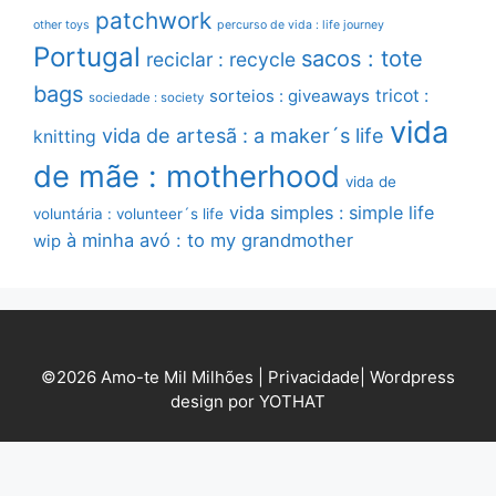
patchwork
other toys
percurso de vida : life journey
Portugal
sacos : tote
reciclar : recycle
bags
sorteios : giveaways
tricot :
sociedade : society
vida
vida de artesã : a maker´s life
knitting
de mãe : motherhood
vida de
vida simples : simple life
voluntária : volunteer´s life
à minha avó : to my grandmother
wip
©2026 Amo-te Mil Milhões |
Privacidade
|
Wordpress
design por YOTHAT