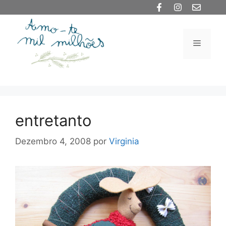
Saltar
para
o
Menu
conteúdo
entretanto
Dezembro 4, 2008
por
Virginia