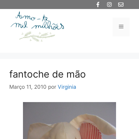
Saltar
para
o
Menu
conteúdo
fantoche de mão
Março 11, 2010
por
Virginia