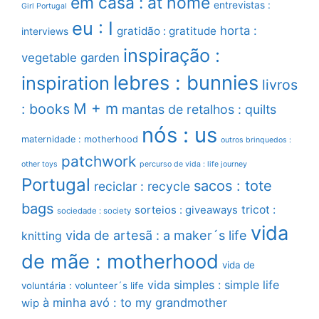
em casa : at home
entrevistas :
Girl Portugal
eu : I
horta :
gratidão : gratitude
interviews
inspiração :
vegetable garden
lebres : bunnies
inspiration
livros
M + m
: books
mantas de retalhos : quilts
nós : us
maternidade : motherhood
outros brinquedos :
patchwork
other toys
percurso de vida : life journey
Portugal
sacos : tote
reciclar : recycle
bags
sorteios : giveaways
tricot :
sociedade : society
vida
vida de artesã : a maker´s life
knitting
de mãe : motherhood
vida de
vida simples : simple life
voluntária : volunteer´s life
à minha avó : to my grandmother
wip