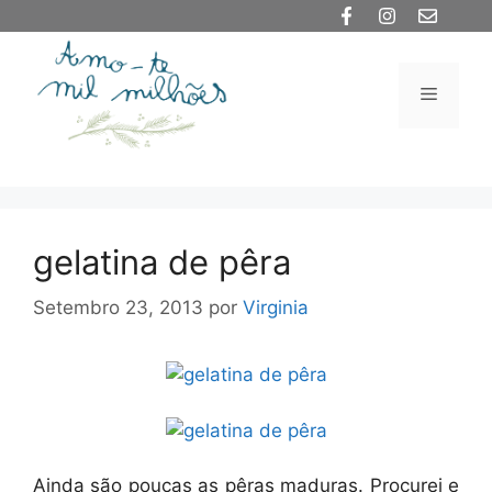
Saltar
para
o
Menu
conteúdo
gelatina de pêra
Setembro 23, 2013
por
Virginia
Ainda são poucas as pêras maduras. Procurei e