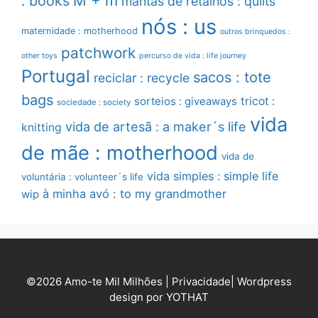
M + m
: books
mantas de retalhos : quilts
nós : us
maternidade : motherhood
outros brinquedos :
patchwork
other toys
percurso de vida : life journey
Portugal
sacos : tote
reciclar : recycle
bags
sorteios : giveaways
tricot :
sociedade : society
vida
vida de artesã : a maker´s life
knitting
de mãe : motherhood
vida de
vida simples : simple life
voluntária : volunteer´s life
à minha avó : to my grandmother
wip
©2026 Amo-te Mil Milhões |
Privacidade
|
Wordpress
design por YOTHAT