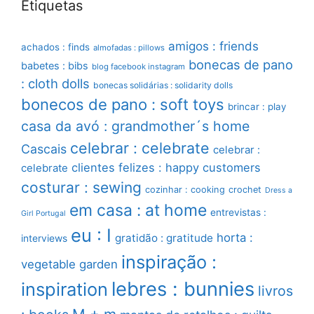
Etiquetas
amigos : friends
achados : finds
almofadas : pillows
bonecas de pano
babetes : bibs
blog facebook instagram
: cloth dolls
bonecas solidárias : solidarity dolls
bonecos de pano : soft toys
brincar : play
casa da avó : grandmother´s home
celebrar : celebrate
Cascais
celebrar :
clientes felizes : happy customers
celebrate
costurar : sewing
cozinhar : cooking
crochet
Dress a
em casa : at home
entrevistas :
Girl Portugal
eu : I
horta :
gratidão : gratitude
interviews
inspiração :
vegetable garden
lebres : bunnies
inspiration
livros