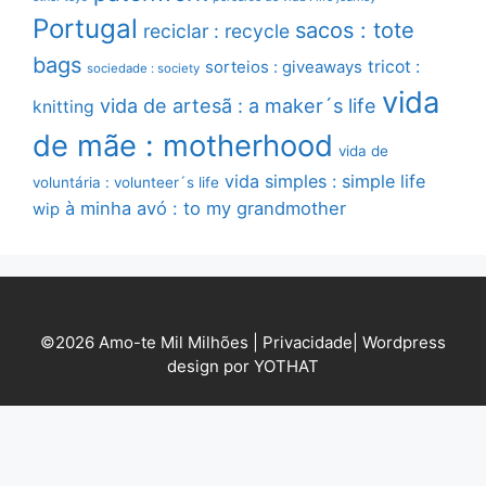
Portugal
sacos : tote
reciclar : recycle
bags
sorteios : giveaways
tricot :
sociedade : society
vida
vida de artesã : a maker´s life
knitting
de mãe : motherhood
vida de
vida simples : simple life
voluntária : volunteer´s life
à minha avó : to my grandmother
wip
©2026 Amo-te Mil Milhões |
Privacidade
|
Wordpress
design por YOTHAT