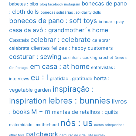
bonecas de pano
babetes : bibs
blog facebook instagram
: cloth dolls
bonecas solidárias : solidarity dolls
bonecos de pano : soft toys
brincar : play
casa da avó : grandmother´s home
celebrar : celebrate
Cascais
celebrar :
clientes felizes : happy customers
celebrate
costurar : sewing
cozinhar : cooking
crochet
Dress a
em casa : at home
entrevistas :
Girl Portugal
eu : I
horta :
gratidão : gratitude
interviews
inspiração :
vegetable garden
lebres : bunnies
inspiration
livros
M + m
: books
mantas de retalhos : quilts
nós : us
maternidade : motherhood
outros brinquedos :
patchwork
other toys
percurso de vida : life journey