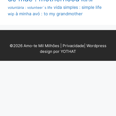
vida de
vida simples : simple life
voluntária : volunteer´s life
à minha avó : to my grandmother
wip
©2026 Amo-te Mil Milhões |
Privacidade
|
Wordpress
design por YOTHAT