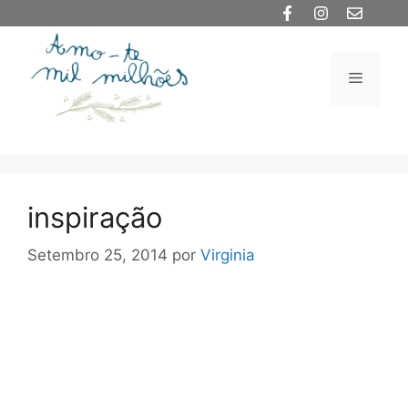
Saltar
para
o
Menu
conteúdo
inspiração
Setembro 25, 2014
por
Virginia