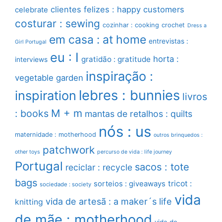
clientes felizes : happy customers
celebrate
costurar : sewing
cozinhar : cooking
crochet
Dress a
em casa : at home
entrevistas :
Girl Portugal
eu : I
horta :
gratidão : gratitude
interviews
inspiração :
vegetable garden
lebres : bunnies
inspiration
livros
M + m
: books
mantas de retalhos : quilts
nós : us
maternidade : motherhood
outros brinquedos :
patchwork
other toys
percurso de vida : life journey
Portugal
sacos : tote
reciclar : recycle
bags
sorteios : giveaways
tricot :
sociedade : society
vida
vida de artesã : a maker´s life
knitting
de mãe : motherhood